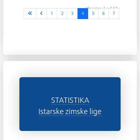
Stranica 4 od 37
1
2
3
4
5
6
7
8
9
STATISTIKA
Istarske zimske lige