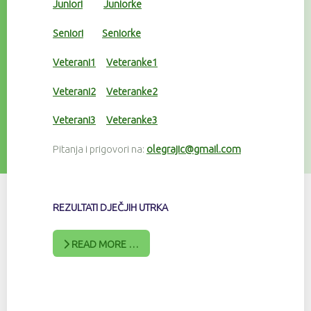
Juniori
Juniorke
Seniori
Seniorke
Veterani1
Veteranke1
Veterani2
Veteranke2
Veterani3
Veteranke3
Pitanja i prigovori na:
olegrajic@gmail.com
REZULTATI DJEČJIH UTRKA
READ MORE …