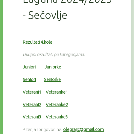
- Sečovlje
Rezultati 4.kola
Ukupni rezultati po kategorijama:
Juniori
Juniorke
Seniori
Seniorke
Veterani1
Veteranke1
Veterani2
Veteranke2
Veterani3
Veteranke3
Pitanja i prigovori na:
olegrajic@gmail.com