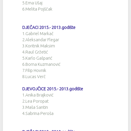
5.Ema Ušaj
6.Melita Pojščak
DJEČACI 2015.- 2013.godište
1.Gabriel Markač
2.Aleksandar Flegar
3.Koritnik Maksim
4.Raul Gržetić
5.Karlo Gašparić
6.Borna Kuzmanović
7.Filip Hovnik
8.Lucas Verč
DJEVOJČICE 2015.- 2013.godište
1.Anika Brajković
2.Lea Poropat
3.Maša Santin
4.Sabrina Peroša