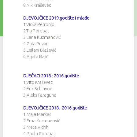
8.Nik Kraševec
DJEVOJČICE 2019.godište i mlađe
1.Viola Petronio
2.Tia Poropat
3.Lana Kuzmanović
4.Zala Puvar
5.Leilani Blažević
6.Agata Rajić
DJEČACI 2018.- 2016.godište
1.Vito Kraševec
2.Erik Schiavon
3.Aleks Faraguna
DJEVOJČICE 2018.- 2016.godište
1.Maja Markač
2.Ema Kuzmanović
3.Meta Vidrih
4.Paula Poropat