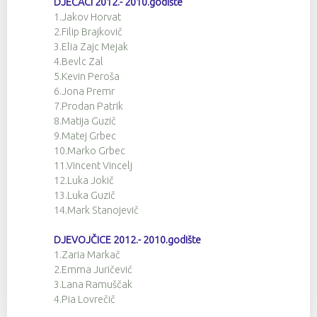
DJEČACI 2012.- 2010.godište
1.Jakov Horvat
2.Filip Brajkovič
3.Elia Zajc Mejak
4.Bevlc Zal
5.Kevin Peroša
6.Jona Premr
7.Prodan Patrik
8.Matija Guzič
9.Matej Grbec
10.Marko Grbec
11.Vincent Vincelj
12.Luka Jokič
13.Luka Guzič
14.Mark Stanojevič
DJEVOJČICE 2012.- 2010.godište
1.Zaria Markač
2.Emma Juričević
3.Lana Ramuščak
4.Pia Lovrečič