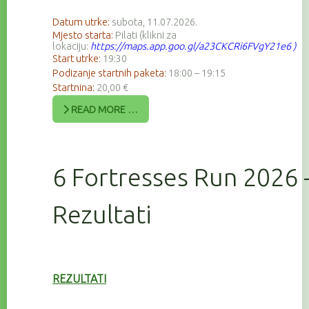
Datum utrke:
subota, 11.07.2026.
Mjesto starta:
Pilati (klikni za
lokaciju:
https://maps.app.goo.gl/a23CKCRi6FVgY21e6
)
Start utrke:
19:30
Podizanje startnih paketa:
18:00 – 19:15
Startnina:
20,00 €
READ MORE …
6 Fortresses Run 2026 
Rezultati
REZULTATI