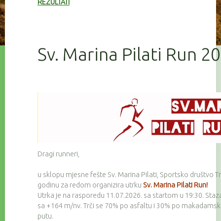
REZULTATI
Sv. Marina Pilati Run 2
Dragi runneri,
u sklopu mjesne fešte Sv. Marina Pilati, Sportsko društvo Tr
godinu za redom organizira utrku
Sv. Marina Pilati Run!
Utrka je na rasporedu 11.07.2026. sa startom u 19:30. Staz
sa +164 m/nv. Trči se 70% po asfaltu i 30% po makadam
putu.