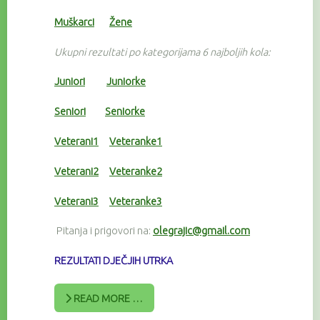
Muškarci
Žene
Ukupni rezultati po kategorijama 6 najboljih kola:
Juniori
Juniorke
Seniori
Seniorke
Veterani1
Veteranke1
Veterani2
Veteranke2
Veterani3
Veteranke3
Pitanja i prigovori na:
olegrajic@gmail.com
REZULTATI DJEČJIH UTRKA
READ MORE …