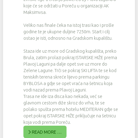
koje će se održati u Poreču u organizaciji AK
Maksimvsa.
Veliko nas finale čeka na istoj trasi kao i prošle
godine te je ukupne duljine 7250m. Start i cilj
ostao je isti, odnosno na Gradskom kupalištu.
Staza ide uz more od Gradskog kupališta, preko
Brula, zatim prolazi pokraj ISTARSKE HIŽE prema
Plavoj Laguni pa dalje opet sve uz more do
Zelene Lagune. Trči se pokraj SKI LIFTA te se kod
teniskih terena skreće lijevo prema parkingu
BYBLOSA a gdje se opet vraća na šetnicu koja
vodi nazad prema Plavoj Laguni.
Trasa ne ide iza disca kao nekada, već se
glavnom cestom diže skroz do vrha, te se
polako spušta prema hotelu MEDITERAN gdje se
opet pokraj ISTARSKE HIŽE priključuje na šetnicu
koja vodi prema Poreču.
READ MORE …