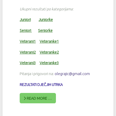
Ukupni rezultati po kategorijama:
Juniori
Juniorke
Seniori
Seniorke
Veterani1
Veteranke1
Veterani2
Veteranke2
Veterani3
Veteranke3
Pitanja i prigovori na:
olegrajic@gmail.com
REZULTATI DJEČJIH UTRKA
READ MORE …