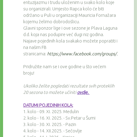
entuzijazmu i trudu uloženim u svako kolo koje
su organizirali. Umjesto Rapca kolo će biti
održano u Puli u organizaciji Mauricia Fornažara
kojemu želimo dobrodošlicu.
Glavni sponzor lige i ove sezone je Plava Laguna
d.d. koja nas podupire već dugi niz godina.
Najave pojedinih kola svakako možete popratiti i
na našim FB
stranicama:
https://www.facebook.com/groups/3257674
Pridružite nam se i ove godine u što većem
broju!
Ukoliko želite pogledati rezultate svih proteklih
20 sezona to možete učiniti
ovdje
.
DATUMI POJEDINIH KOLA:
1. kolo - 09. XI. 2025. Medulin
2. kolo - 16. XI. 2025. - Sv.Petar u Šumi
3. kolo - 30. XI. 2025. - Pazin
4. kolo - 14. XII.2025. - Sečovlje