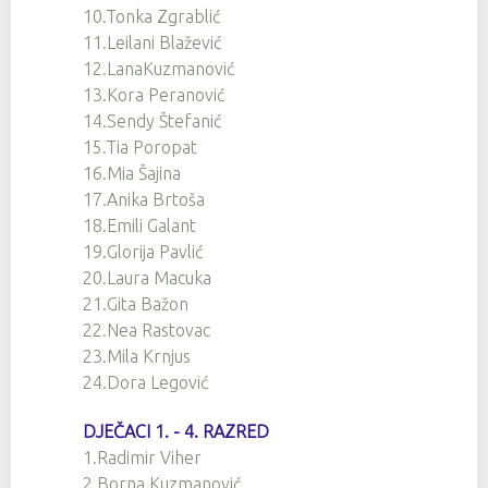
10.Tonka Zgrablić
11.Leilani Blažević
12.LanaKuzmanović
13.Kora Peranović
14.Sendy Štefanić
15.Tia Poropat
16.Mia Šajina
17.Anika Brtoša
18.Emili Galant
19.Glorija Pavlić
20.Laura Macuka
21.Gita Bažon
22.Nea Rastovac
23.Mila Krnjus
24.Dora Legović
DJEČACI 1. - 4. RAZRED
1.Radimir Viher
2.Borna Kuzmanović