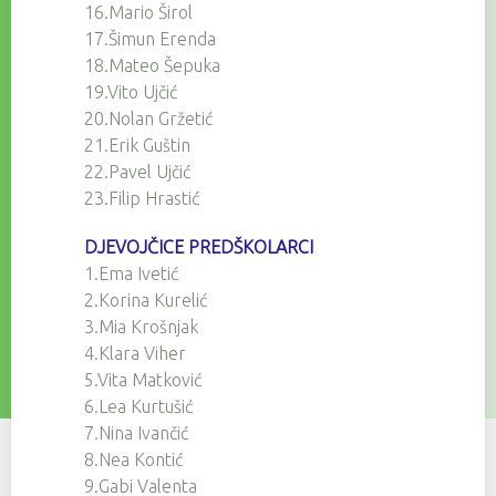
16.Mario Širol
17.Šimun Erenda
18.Mateo Šepuka
19.Vito Ujčić
20.Nolan Gržetić
21.Erik Guštin
22.Pavel Ujčić
23.Filip Hrastić
DJEVOJČICE PREDŠKOLARCI
1.Ema Ivetić
2.Korina Kurelić
3.Mia Krošnjak
4.Klara Viher
5.Vita Matković
6.Lea Kurtušić
7.Nina Ivančić
8.Nea Kontić
9.Gabi Valenta