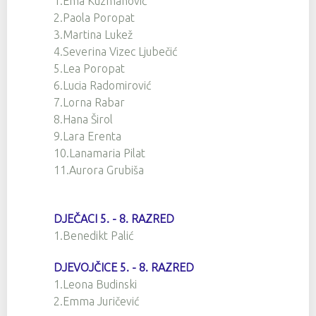
1.Ema Kuzmanović
2.Paola Poropat
3.Martina Lukež
4.Severina Vizec Ljubečić
5.Lea Poropat
6.Lucia Radomirović
7.Lorna Rabar
8.Hana Širol
9.Lara Erenta
10.Lanamaria Pilat
11.Aurora Grubiša
DJEČACI 5. - 8. RAZRED
1.Benedikt Palić
DJEVOJČICE 5. - 8. RAZRED
1.Leona Budinski
2.Emma Juričević