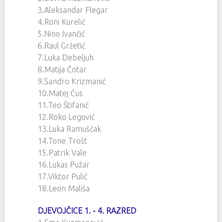
3.Aleksandar Flegar
4.Roni Kurelić
5.Nino Ivančić
6.Raul Gržetić
7.Luka Debeljuh
8.Matija Čotar
9.Sandro Krizmanić
10.Matej Ćus
11.Teo Štifanić
12.Roko Legović
13.Luka Ramuščak
14.Tone Trošt
15.Patrik Vale
16.Lukas Pužar
17.Viktor Pulić
18.Leon Mališa
DJEVOJČICE 1. - 4. RAZRED