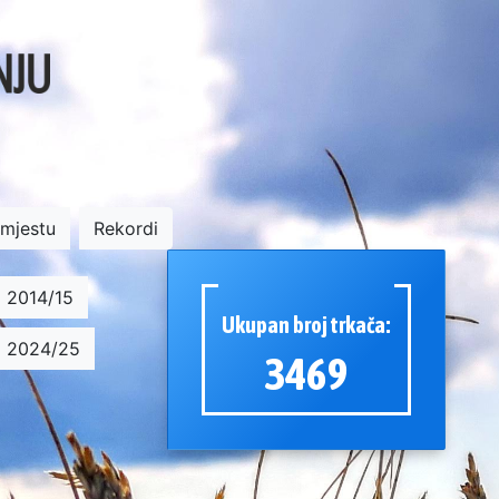
 mjestu
Rekordi
2014/15
Ukupan broj trkača:
2024/25
3469