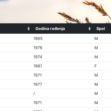
Godina rođenja
Spol
1965
M
1976
M
1974
M
1981
F
1971
M
1977
M
/
M
1971
M