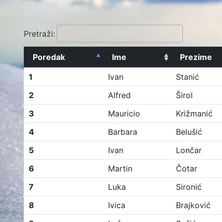
Pretraži:
Poredak
Ime
Prezime
1
Ivan
Stanić
2
Alfred
Širol
3
Mauricio
Križmanić
4
Barbara
Belušić
5
Ivan
Lončar
6
Martin
Čotar
7
Luka
Sironić
8
Ivica
Brajković