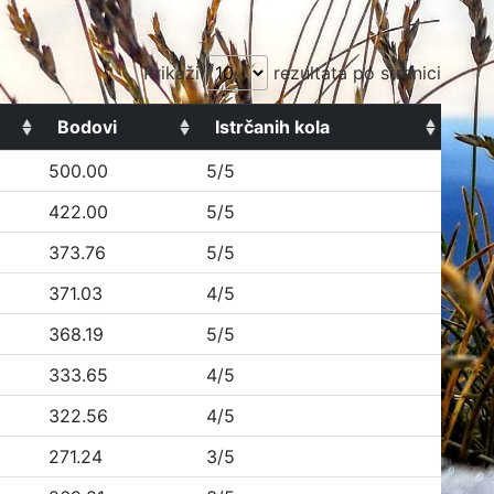
Prikaži
rezultata po stranici
Bodovi
Istrčanih kola
500.00
5/5
422.00
5/5
373.76
5/5
371.03
4/5
368.19
5/5
333.65
4/5
322.56
4/5
271.24
3/5