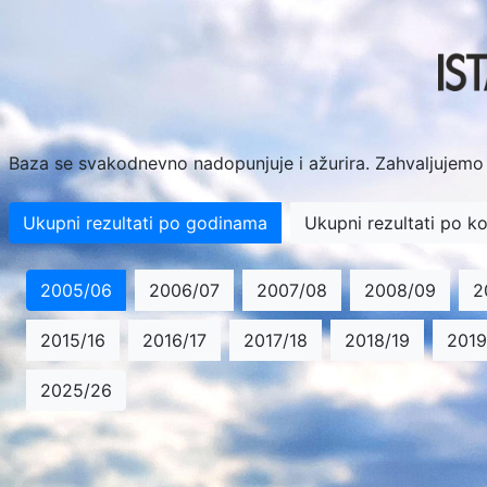
Baza se svakodnevno nadopunjuje i ažurira. Zahvaljujemo 
Ukupni rezultati po godinama
Ukupni rezultati po ko
2005/06
2006/07
2007/08
2008/09
2
2015/16
2016/17
2017/18
2018/19
2019
2025/26