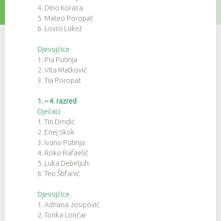
4. Dino Koraca
5. Mateo Poropat
6. Lovro Lukež
Djevojčice
1. Pia Putinja
2. Vita Matković
3. Tia Poropat
1. – 4. razred
Dječaci
1. Tin Drndić
2. Enej Skok
3. Ivano Putinja
4. Roko Rafaelić
5. Luka Debeljuh
6. Teo Štifanić
Djevojčice
1. Adriana Josipović
2. Tonka Lončar