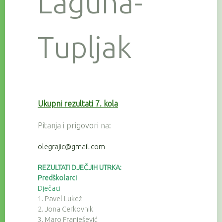
Laguna-
Tupljak
Ukupni rezultati 7. kola
Pitanja i prigovori na:
olegrajic@gmail.com
REZULTATI DJEČJIH UTRKA:
Predškolarci
Dječaci
1. Pavel Lukež
2. Jona Cerkovnik
3. Maro Franješević