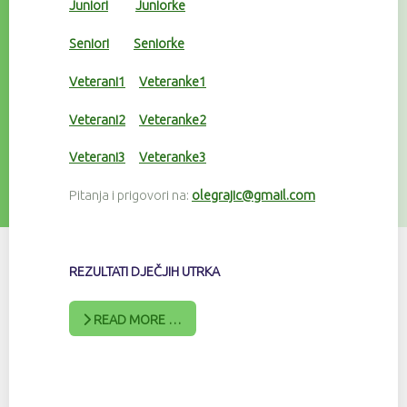
Juniori
Juniorke
Seniori
Seniorke
Veterani1
Veteranke1
Veterani2
Veteranke2
Veterani3
Veteranke3
Pitanja i prigovori na:
olegrajic@gmail.com
REZULTATI DJEČJIH UTRKA
READ MORE …