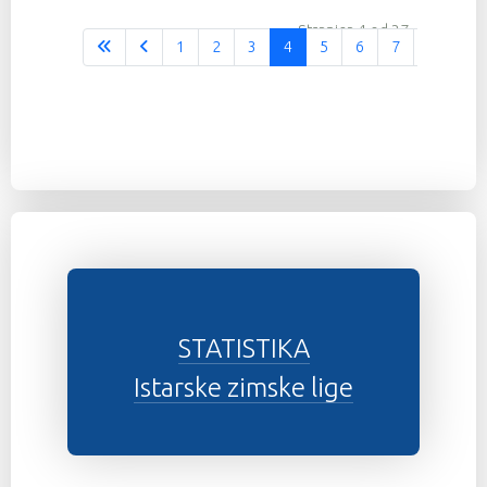
Stranica 4 od 37
1
2
3
4
5
6
7
8
9
STATISTIKA
Istarske zimske lige