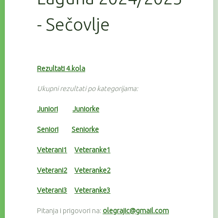
- Sečovlje
Rezultati 4.kola
Ukupni rezultati po kategorijama:
Juniori
Juniorke
Seniori
Seniorke
Veterani1
Veteranke1
Veterani2
Veteranke2
Veterani3
Veteranke3
Pitanja i prigovori na:
olegrajic@gmail.com