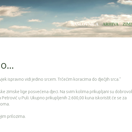
NASLOVNICA
ARHIVA
ZIM
o...
Čovjek ispravno vidi jedino srcem. Trčećim koracima do dječjih srca."
e zimske lige posvećena djeci. Na svim kolima prikupljani su dobrovol
Petrović u Puli. Ukupno prikupljenih 2.600,00 kuna iskoristit će se za
doma.
ojim prilozima.