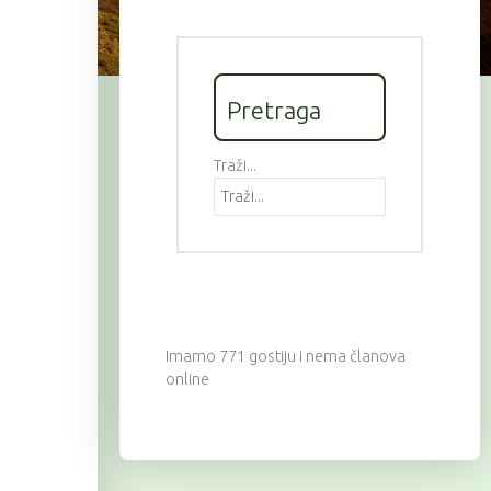
Pretraga
Traži...
Imamo 771 gostiju i nema članova
online