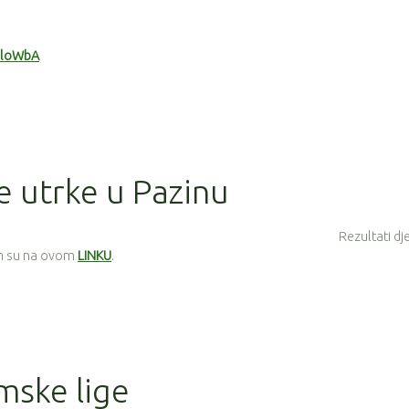
UIloWbA
je utrke u Pazinu
Rezultati dj
0 m su na ovom
LINKU
.
imske lige