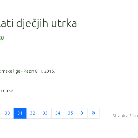
tati dječjih utrka
KU
ske lige - Pazin 8. III. 2015.
ih utrka
30
31
32
33
34
35
Stranica 31 