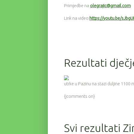
Primjedbe na
olegrajic@gmail.com
Link na video:
https://youtu.be/sJbg
Rezultati dječ
utrke u Pazinu na stazi duljine 110
{jcomments on}
Svi rezultati Z