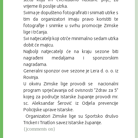
vrijeme ili poslije utrka.
Svima je dopušteno fotografirati i snimati utrke s
tim da organizatori imaju pravo koristiti te
fotografije i snimke u svrhu promocije Zimske
lige i trčanja.
Svi natjecatelji koji otrče minimalno sedam utrka
dobit će majicu.
Najbolji natjecatelji će na kraju sezone biti
nagrađeni medaljama i sponzorskim
nagradama.
Generalni sponzor ove sezone je Lera d. o. o. iz
Rovinja.
U okviru Zimske lige provodi se nacionalni
program sprječavanja od ovisnosti “Zdrav za 5”
kojeg za područje Istarske županije provodi mr.
sc. Aleksandar Šerović iz Odjela prevencije
Policijske uprave Istarske.
Organizatori Zimske lige su Sportsko drušvo
Trickeri i Triatlon savez Istarske županije.
{jcomments on}