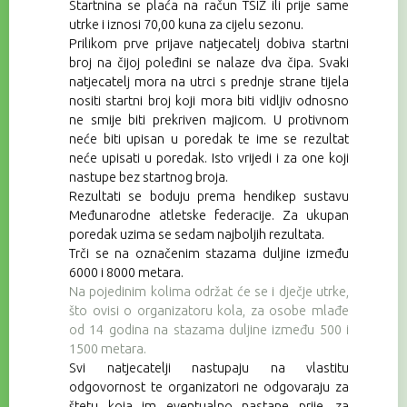
Startnina se
plaća na račun TSIŽ ili prije same
utrke
i iznosi 70,00 kuna za cijelu sezonu.
Prilikom prve prijave natjecatelj dobiva startni
broj na čijoj poleđini se nalaze dva čipa. Svaki
natjecatelj mora na utrci s prednje strane tijela
nositi startni broj koji mora biti vidljiv odnosno
ne smije biti prekriven majicom. U protivnom
neće biti upisan u poredak te ime se rezultat
neće upisati u poredak. Isto vrijedi i za one koji
nastupe bez startnog broja.
Rezultati se boduju prema hendikep sustavu
Međunarodne atletske federacije. Za ukupan
poredak uzima se sedam najboljih rezultata.
Trči se na označenim stazama duljine između
6000 i 8000 metara.
Na pojedinim kolima održat će se i dječje utrke,
što ovisi o organizatoru kola, za osobe mlađe
od 14 godina na stazama duljine između 500 i
1500 metara.
Svi natjecatelji nastupaju na vlastitu
odgovornost te organizatori ne odgovaraju za
štetu koja im eventualno nastane prije, za