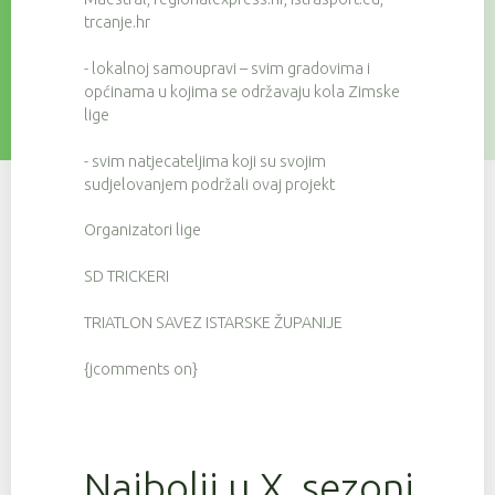
trcanje.hr
- lokalnoj samoupravi – svim gradovima i
općinama u kojima se održavaju kola Zimske
lige
- svim natjecateljima koji su svojim
sudjelovanjem podržali ovaj projekt
Organizatori lige
SD TRICKERI
TRIATLON SAVEZ ISTARSKE ŽUPANIJE
{jcomments on}
Najbolji u X. sezoni