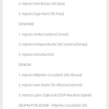
2. mjesto Toni Božac (AK Istra)
3. mjesto Duje Marić (TK Pula)
SENIORKE
1. mjesto Senka Senković (Vrsar)
2. mjesto Dorijana Buršić (AK Sveta Eufemija)
3. mjesto Veronka Erlić
SENIORI
1. mjesto Miljenko Grozdanić (AK Albona)
2. mjesto Ivan Stanić (TK Albona Extreme)
3. mjesto Ljubo Zajkovski (DSR Maraton Uljanik)
UKUPNI POBJEDNIK - Miljenko Grozdanić (AK