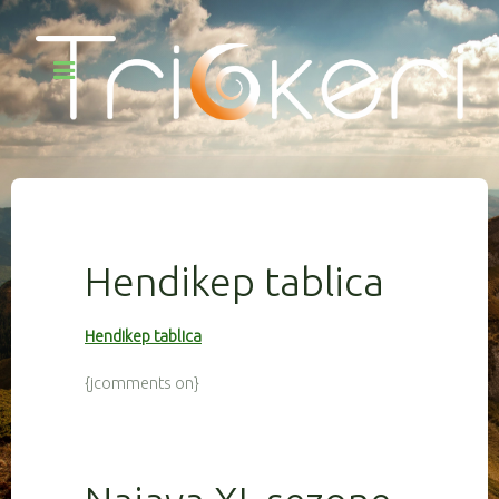
Hendikep tablica
Hendikep tablica
{jcomments on}