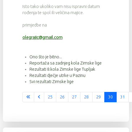
Isto tako ukoliko vam nisu ispravni datum
rođenja te spol ili veličina majice.
primjedbe na
olegrajic@gmail.com
Ono što je bitno...
Reportaža sa zadnjeg kola Zimske lige
Rezultati 8.kola Zimske lige Tupljak
Rezultati dječje utrke u Pazinu
Svi rezultati Zimske lige
25
26
27
28
29
30
31
Stranica 30 od 37