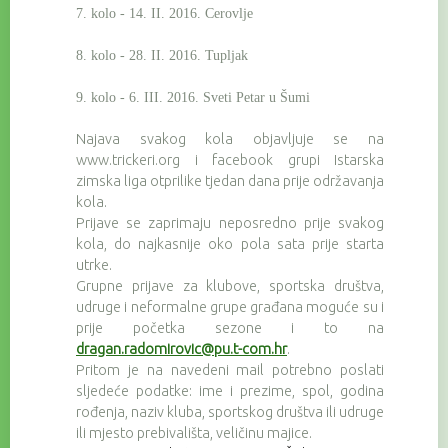
7. kolo - 14. II. 2016. Cerovlje
8. kolo - 28. II. 2016. Tupljak
9. kolo - 6. III. 2016. Sveti Petar u Šumi
Najava svakog kola objavljuje se na
www.trickeri.org i facebook grupi Istarska
zimska liga otprilike tjedan dana prije održavanja
kola.
Prijave se zaprimaju neposredno prije svakog
kola, do najkasnije oko pola sata prije starta
utrke.
Grupne prijave za klubove, sportska društva,
udruge i neformalne grupe građana moguće su i
prije početka sezone i to na
dragan.radomirovic@pu.t-com.hr
.
Pritom je na navedeni mail potrebno poslati
sljedeće podatke: ime i prezime, spol, godina
rođenja, naziv kluba, sportskog društva ili udruge
ili mjesto prebivališta, veličinu majice.