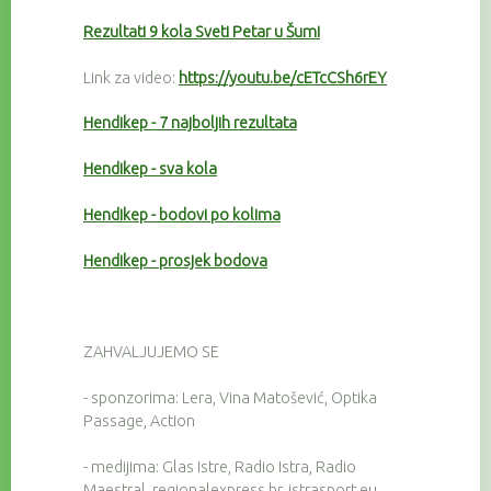
Rezultati 9 kola Sveti Petar u Šumi
Link za video:
https://youtu.be/cETcCSh6rEY
Hendikep - 7 najboljih rezultata
Hendikep - sva kola
Hendikep - bodovi po kolima
Hendikep - prosjek bodova
ZAHVALJUJEMO SE
- sponzorima: Lera, Vina Matošević, Optika
Passage, Action
- medijima: Glas Istre, Radio Istra, Radio
Maestral, regionalexpress.hr, istrasport.eu,