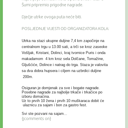
Šumi pripremio prigodne nagrade.
Dječje utrke ovoga puta neće biti.
POSLJEDNJE VIJESTI OD ORGANIZATORA KOLA:
Utrka na stazi ukupne duljine 7,4 km započinje na
centralnom trgu u 13.00 sati, a trči se kroz zaseoke
Vošljak, Kristani, Dolinci, kraj tvornice Puris i onda
makadamom 4 km kroz sela Dolčane, Tomažine,
Gljušćiće, Dolince i natrag do trga. Staza je valovita
sa dva dobra hupsera i ciljem na uzbrdici duljine
200m.
Osiguran je domjenak za sve i bogate nagrade.
Posebne nagrade za najbolje trkače i trkačice po
izboru domaćina.
Uz to prvih 10 žena i prvih 10 muškaraca dobit će
ulaznicu za sajam i bon za gastro fest.
Svi ste pozvani na sajam...
{jcomments on}