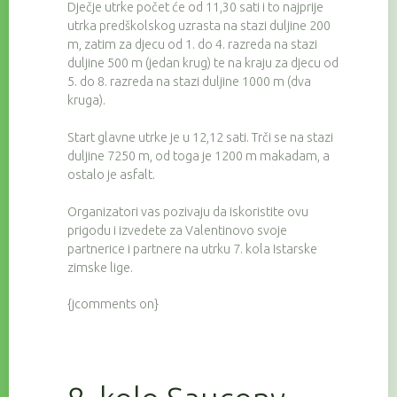
Dječje utrke počet će od 11,30 sati i to najprije
utrka predškolskog uzrasta na stazi duljine 200
m, zatim za djecu od 1. do 4. razreda na stazi
duljine 500 m (jedan krug) te na kraju za djecu od
5. do 8. razreda na stazi duljine 1000 m (dva
kruga).
Start glavne utrke je u 12,12 sati. Trči se na stazi
duljine 7250 m, od toga je 1200 m makadam, a
ostalo je asfalt.
Organizatori vas pozivaju da iskoristite ovu
prigodu i izvedete za Valentinovo svoje
partnerice i partnere na utrku 7. kola Istarske
zimske lige.
{jcomments on}