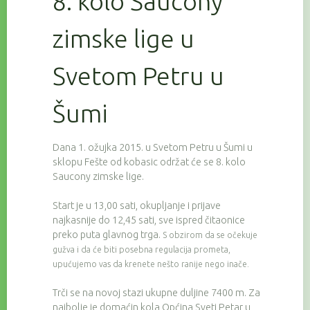
8. kolo Saucony
zimske lige u
Svetom Petru u
Šumi
Dana 1. ožujka 2015. u Svetom Petru u Šumi u
sklopu Fešte od kobasic održat će se 8. kolo
Saucony zimske lige.
Start je u 13,00 sati, okupljanje i prijave
najkasnije do 12,45 sati, sve ispred čitaonice
preko puta glavnog trga.
S obzirom da se očekuje
gužva i da će biti posebna regulacija prometa,
upućujemo vas da krenete nešto ranije nego inače.
Trči se na novoj stazi ukupne duljine 7400 m. Za
najbolje je domaćin kola Općina Sveti Petar u