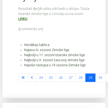
Rezultati dječjih utrka održanih u sklopu 7.kola
Istarske zimske lige u Cerovlju su na ovom
LINKU
.
{jcomments on}
Hendikep tablica
Najava XI. sezone Zimske lige
Najbolji u 11. sezoni Istarske zimske lige
Najbolji u X. sezoni Saucony zimske lige
Najviše nastupa u 10 sezona Zimske lige
24
25
26
27
28
29
30
Stranica 29 od 37