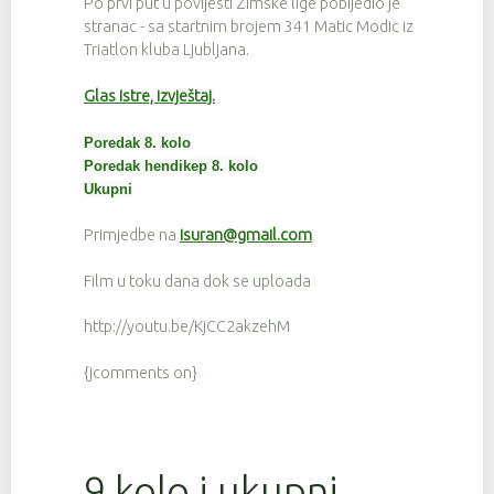
Po prvi put u povijesti Zimske lige pobijedio je
stranac - sa startnim brojem 341 Matic Modic iz
Triatlon kluba Ljubljana.
Glas Istre, izvještaj.
Poredak 8. kolo
Poredak hendikep 8. kolo
Ukupni
Primjedbe na
isuran@gmail.com
Film u toku dana dok se uploada
http://youtu.be/KjCC2akzehM
{jcomments on}
9 kolo i ukupni