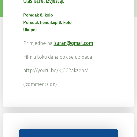
Glas Istre, izvještaj.
Poredak 8. kolo
Poredak hendikep 8. kolo
Ukupni
Primjedbe na
isuran@gmail.com
Film u toku dana dok se uploada
http://youtu.be/KjCC2akzehM
{jcomments on}