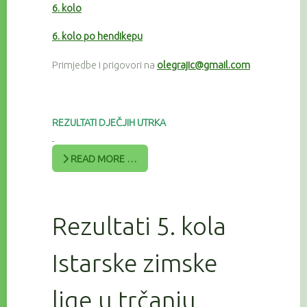
6. kolo
6. kolo po hendikepu
Primjedbe i prigovori na
olegrajic@gmail.com
REZULTATI DJEČJIH UTRKA
READ MORE …
Rezultati 5. kola
Istarske zimske
lige u trčanju