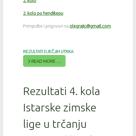
2. kolo
2. kolo po hendikepu
Primjedbe i prigovori na
olegrajic@gmail.com
REZULTATI DJEČJIH UTRKA
READ MORE …
Rezultati 4. kola
Istarske zimske
lige u trčanju