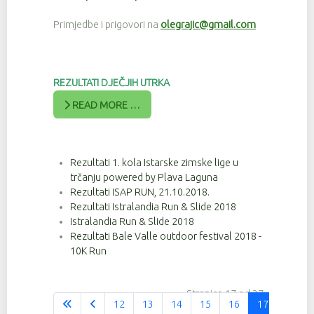
Primjedbe i prigovori na
olegrajic@gmail.com
REZULTATI DJEČJIH UTRKA
READ MORE …
Rezultati 1. kola Istarske zimske lige u
trčanju powered by Plava Laguna
Rezultati ISAP RUN, 21.10.2018.
Rezultati Istralandia Run & Slide 2018
Istralandia Run & Slide 2018
Rezultati Bale Valle outdoor festival 2018 -
10K Run
Stranica 17 od 37
12
13
14
15
16
17
18