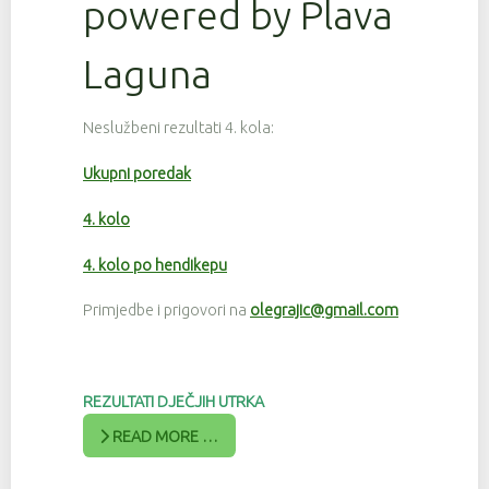
powered by Plava
Laguna
Neslužbeni rezultati 4. kola:
Ukupni poredak
4. kolo
4. kolo po hendikepu
Primjedbe i prigovori na
olegrajic@gmail.com
REZULTATI DJEČJIH UTRKA
READ MORE …