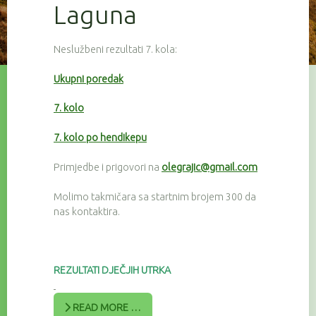
Laguna
Neslužbeni rezultati 7. kola:
Ukupni poredak
7. kolo
7. kolo po hendikepu
Primjedbe i prigovori na
olegrajic@gmail.com
Molimo takmičara sa startnim brojem 300 da
nas kontaktira.
REZULTATI DJEČJIH UTRKA
READ MORE …