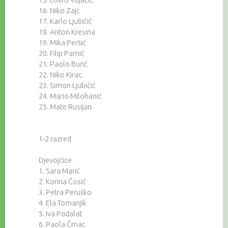
15. Lovro Vujačić
16. Niko Zajc
17. Karlo Ljubičić
18. Anton Kresina
19. Mika Peršić
20. Filip Pamić
21. Paolo Burić
22. Niko Kirac
23. Simon Ljubičić
24. Mario Milohanić
25. Mate Rusijan
1-2 razred
Djevojčice
1. Sara Marić
2. Korina Ćosić
3. Petra Peruško
4. Ela Tomanjik
5. Iva Padalat
6. Paola Črnac