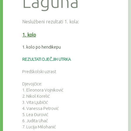
Laguna
Neslužbeni rezultati 1. kola:
1. kolo
1. kolo po hendikepu
REZULTATI DJEČJIH UTRKA
Predškolski uzrast
Djevojčice:
1. Eleonora Vojniković
2. Nikol Korelić
3. Vita Ljubičić
4. Vanessa Petrović
5. Lea Đurović
6. Judita Uhač
7. Lucija Milohanić