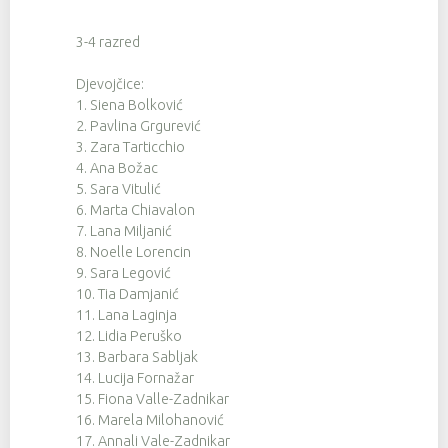
3-4 razred
Djevojčice:
1. Siena Bolković
2. Pavlina Grgurević
3. Zara Tarticchio
4. Ana Božac
5. Sara Vitulić
6. Marta Chiavalon
7. Lana Miljanić
8. Noelle Lorencin
9. Sara Legović
10. Tia Damjanić
11. Lana Laginja
12. Lidia Peruško
13. Barbara Sabljak
14. Lucija Fornažar
15. Fiona Valle-Zadnikar
16. Marela Milohanović
17. Annali Vale-Zadnikar