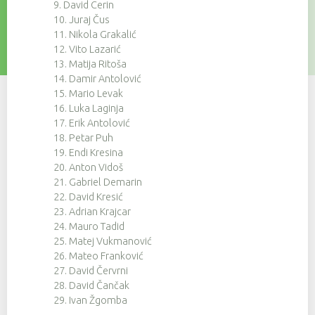
9. David Cerin
10. Juraj Čus
11. Nikola Grakalić
12. Vito Lazarić
13. Matija Ritoša
14. Damir Antolović
15. Mario Levak
16. Luka Laginja
17. Erik Antolović
18. Petar Puh
19. Endi Kresina
20. Anton Vidoš
21. Gabriel Demarin
22. David Kresić
23. Adrian Krajcar
24. Mauro Tadid
25. Matej Vukmanović
26. Mateo Franković
27. David Červrni
28. David Čančak
29. Ivan Žgomba