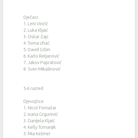
Dječaci:
1. Leni Vinčić
2. Luka Kljaić
3. Oskar Zajc
4. Toma Uhač
5. David Grbin
6. Karlo Reljanović
7. Jakov Papratović
8. Sven Mikašinović
5-6 razred
Djevojčice:
1. Nicol Fornažar
2. Ivana Grgurević
3. Danijela Kljaić
4. Kelly Tomanjik
5. Mia Kešmer