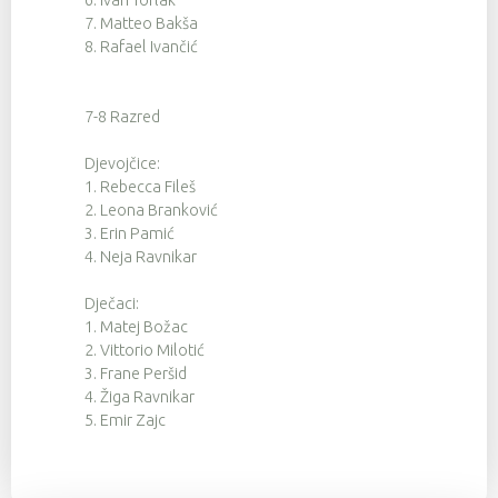
6. Ivan Torlak
7. Matteo Bakša
8. Rafael Ivančić
7-8 Razred
Djevojčice:
1. Rebecca Fileš
2. Leona Branković
3. Erin Pamić
4. Neja Ravnikar
Dječaci:
1. Matej Božac
2. Vittorio Milotić
3. Frane Peršid
4. Žiga Ravnikar
5. Emir Zajc