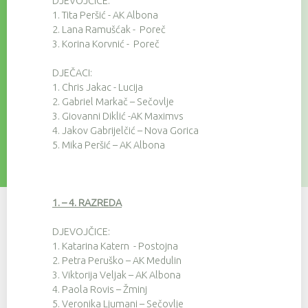
DJEVOJČICE:
1.
Tita Peršić - AK Albona
2.
Lana Ramušćak - Poreč
3.
Korina Korvnić - Poreč
DJEČACI:
1.
Chris Jakac - Lucija
2.
Gabriel Markač – Sečovlje
3.
Giovanni Diklić -AK Maximvs
4.
Jakov Gabrijelčić – Nova Gorica
5.
Mika Peršić – AK Albona
1. – 4. RAZREDA
DJEVOJČICE:
1.
Katarina Katern - Postojna
2.
Petra Peruško – AK Medulin
3.
Viktorija Veljak – AK Albona
4.
Paola Rovis – Žminj
5.
Veronika Ljumani – Sečovlje