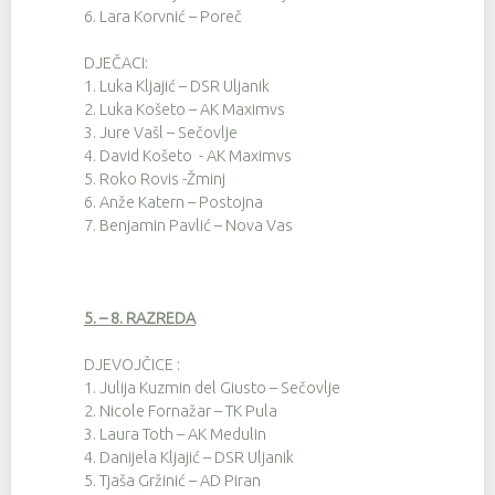
6.
Lara Korvnić – Poreč
DJEČACI:
1.
Luka Kljajić – DSR Uljanik
2.
Luka Košeto – AK Maximvs
3.
Jure Vašl – Sečovlje
4.
David Košeto - AK Maximvs
5.
Roko Rovis -Žminj
6.
Anže Katern – Postojna
7.
Benjamin Pavlić – Nova Vas
5. – 8. RAZREDA
DJEVOJČICE :
1.
Julija Kuzmin del Giusto – Sečovlje
2.
Nicole Fornažar – TK Pula
3.
Laura Toth – AK Medulin
4.
Danijela Kljajić – DSR Uljanik
5.
Tjaša Gržinić – AD Piran