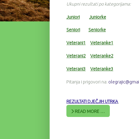
Ukupni rezultati po kategorijama:
Juniori
Juniorke
Seniori
Seniorke
Veterani1
Veteranke1
Veterani2
Veteranke2
Veterani3
Veteranke3
Pitanja i prigovori na:
olegrajic@gma
REZULTATI DJEČJIH UTRKA
READ MORE …