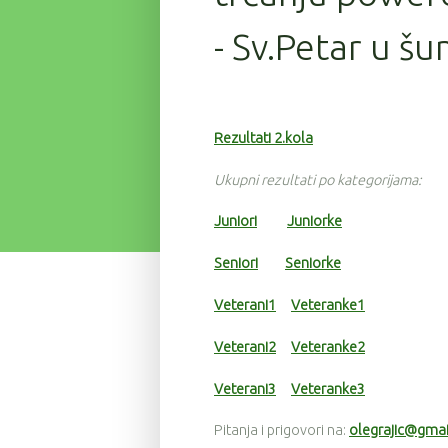
- Sv.Petar u šu
Rezultati 2.kola
Ukupni rezultati po kategorijama:
Juniori
Juniorke
Seniori
Seniorke
Veterani1
Veteranke1
Veterani2
Veteranke2
Veterani3
Veteranke3
Pitanja i prigovori na:
olegrajic@gma