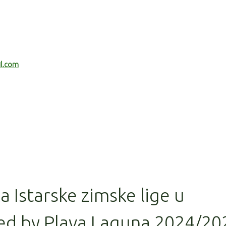
il.com
la Istarske zimske lige u
ed by Plava Laguna 2024/20