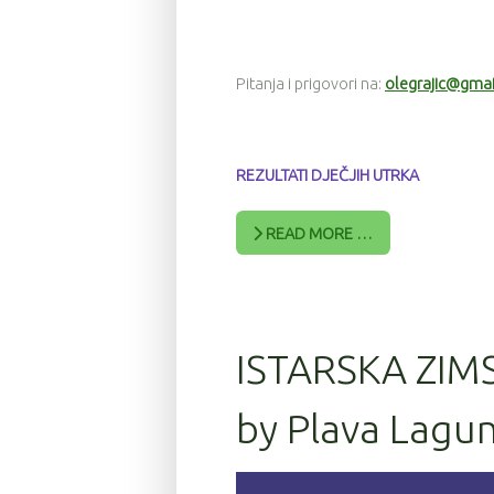
Pitanja i prigovori na:
olegrajic@gma
REZULTATI DJEČJIH UTRKA
READ MORE …
ISTARSKA ZIM
by Plava Lagu