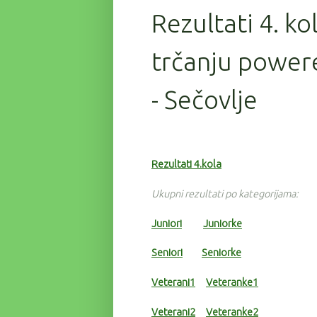
Rezultati 4. ko
trčanju power
- Sečovlje
Rezultati 4.kola
Ukupni rezultati po kategorijama:
Juniori
Juniorke
Seniori
Seniorke
Veterani1
Veteranke1
Veterani2
Veteranke2