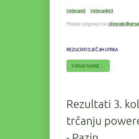
Veterani3
Veteranke3
Pitanja i prigovori na:
olegrajic@gma
REZULTATI DJEČJIH UTRKA
READ MORE …
Rezultati 3. ko
trčanju power
- Pazin