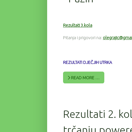
Rezultati 3.kola
Pitanja i prigovori na:
olegrajic@gma
REZULTATI DJEČJIH UTRKA
READ MORE …
Rezultati 2. ko
trčanju power