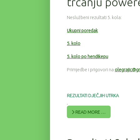
trčanju power
Neslužbeni rezultati 5. kola:
Ukupni poredak
5. kolo
5. kolo po hendikepu
Primjedbe i prigovori na
olegrajic@g
REZULTATI DJEČJIH UTRKA
READ MORE …