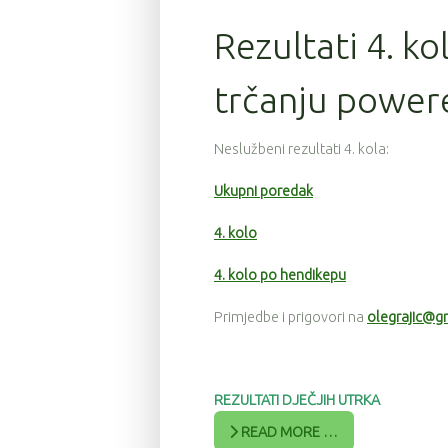
Rezultati 4. ko
trčanju power
Neslužbeni rezultati 4. kola:
Ukupni poredak
4. kolo
4. kolo po hendikepu
Primjedbe i prigovori na
olegrajic@g
REZULTATI DJEČJIH UTRKA
READ MORE …