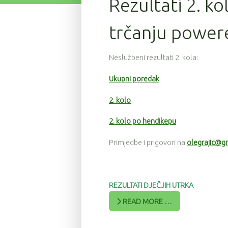
Rezultati 2. ko
trčanju power
Neslužbeni rezultati 2. kola:
Ukupni poredak
2. kolo
2. kolo po hendikepu
Primjedbe i prigovori na
olegrajic@g
REZULTATI DJEČJIH UTRKA
READ MORE …