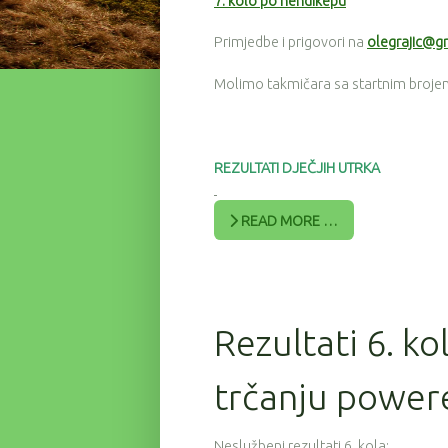
7. kolo po hendikepu
Primjedbe i prigovori na
olegrajic@g
Molimo takmičara sa startnim brojem
REZULTATI DJEČJIH UTRKA
READ MORE …
Rezultati 6. ko
trčanju power
Neslužbeni rezultati 6. kola: