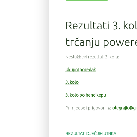
Rezultati 3. ko
trčanju power
Neslužbeni rezultati 3. kola:
Ukupni poredak
3. kolo
3. kolo po hendikepu
Primjedbe i prigovori na
olegrajic@g
REZULTATI DJEČJIH UTRKA