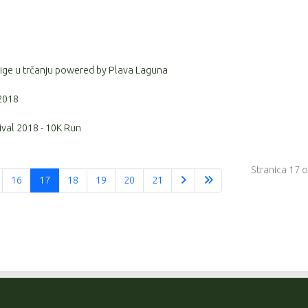
 lige u trčanju powered by Plava Laguna
 2018
ival 2018 - 10K Run
Stranica 17 
16
17
18
19
20
21