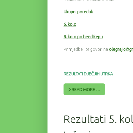
Ukupni poredak
6. kolo
6. kolo po hendikepu
Primjedbe i prigovori na
olegrajic@g
REZULTATI DJEČJIH UTRKA
READ MORE …
Rezultati 5. ko