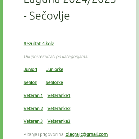
- Sečovlje
Rezultati 4.kola
Ukupni rezultati po kategorijama:
Juniori
Juniorke
Seniori
Seniorke
Veterani1
Veteranke1
Veterani2
Veteranke2
Veterani3
Veteranke3
Pitanja i prigovori na:
olegrajic@gmail.com