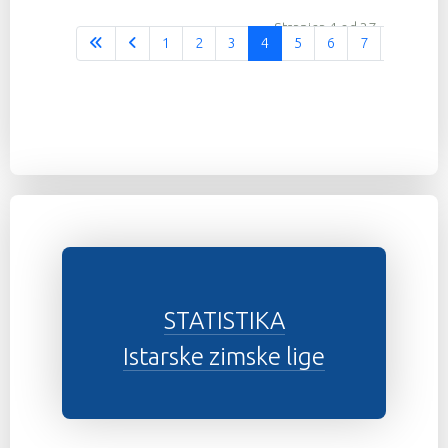
Stranica 4 od 37
1
2
3
4
5
6
7
8
9
STATISTIKA
Istarske zimske lige