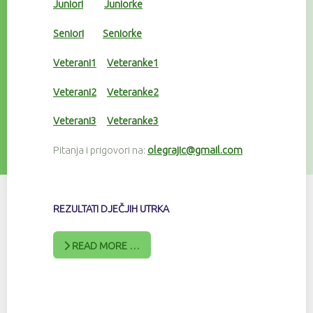
Juniori
Juniorke
Seniori
Seniorke
Veterani1
Veteranke1
Veterani2
Veteranke2
Veterani3
Veteranke3
Pitanja i prigovori na:
olegrajic@gmail.com
REZULTATI DJEČJIH UTRKA
READ MORE …