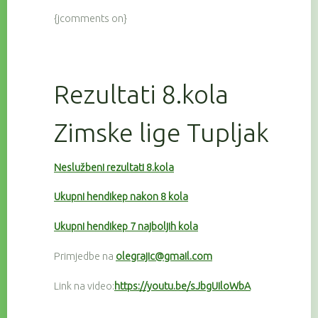
{jcomments on}
Rezultati 8.kola
Zimske lige Tupljak
Neslužbeni rezultati 8.kola
Ukupni hendikep nakon 8 kola
Ukupni hendikep 7 najboljih kola
Primjedbe na
olegrajic@gmail.com
Link na video:
https://youtu.be/sJbgUIloWbA