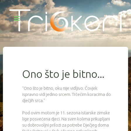
Ono što je bitno...
"Ono što je bitno, oku nije vidljivo. Čovjek
ispravno vidi jedino srcem. Trčećim koracima do
dječjih srca."
Pod ovim motom je 11. sezona Istarske zimske
lige posvećena djeci. Na svim kolima prikupljani
su dobrovoljni prilozi za potrebe Dječjeg doma