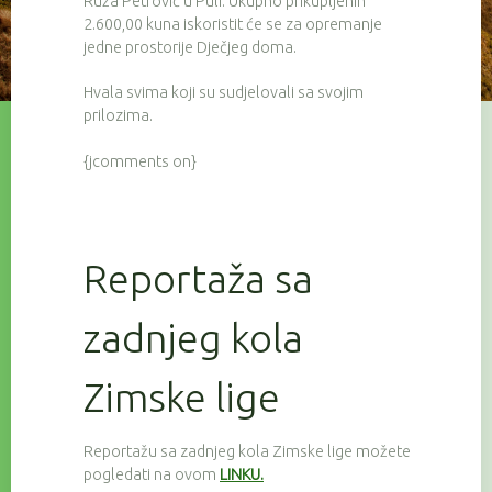
Ruža Petrović u Puli. Ukupno prikupljenih
2.600,00 kuna iskoristit će se za opremanje
jedne prostorije Dječjeg doma.
Hvala svima koji su sudjelovali sa svojim
prilozima.
{jcomments on}
Reportaža sa
zadnjeg kola
Zimske lige
Reportažu sa zadnjeg kola Zimske lige možete
pogledati na ovom
LINKU.