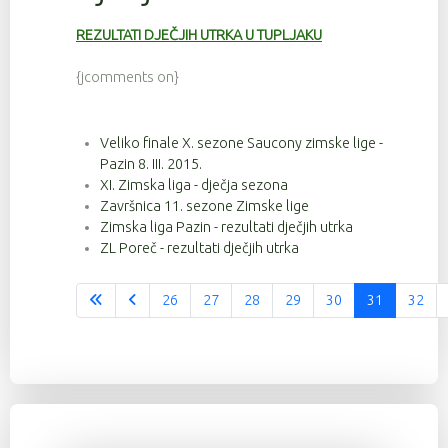
REZULTATI DJEČJIH UTRKA U TUPLJAKU
{jcomments on}
Veliko finale X. sezone Saucony zimske lige -
Pazin 8. III. 2015.
XI. Zimska liga - dječja sezona
Završnica 11. sezone Zimske lige
Zimska liga Pazin - rezultati dječjih utrka
ZL Poreč - rezultati dječjih utrka
26
27
28
29
30
31
32
Stranica 31 od 37