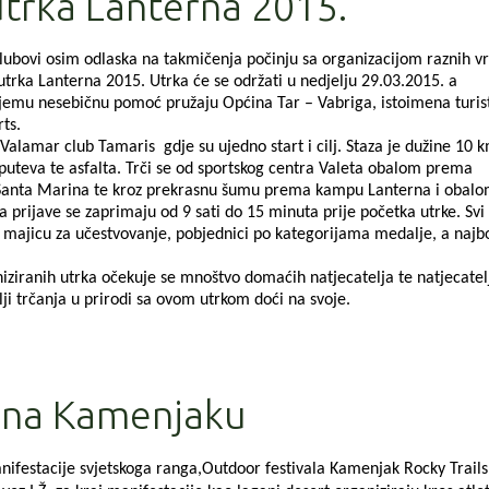
utrka Lanterna 2015.
klubovi osim odlaska na takmičenja počinju sa organizacijom raznih vr
 utrka Lanterna 2015. Utrka će se održati u nedjelju 29.03.2015. a
jemu nesebičnu pomoć pružaju Općina Tar – Vabriga, istoimena turis
ts.
amar club Tamaris gdje su ujedno start i cilj. Staza je dužine 10 k
uteva te asfalta. Trči se od sportskog centra Valeta obalom prema
i Santa Marina te kroz prekrasnu šumu prema kampu Lanterna i obal
, a prijave se zaprimaju od 9 sati do 15 minuta prije početka utrke. Svi
 će majicu za učestvovanje, pobjednici po kategorijama medalje, a najbo
anih utrka očekuje se mnoštvo domaćih natjecatelja te natjecatelj
ji trčanja u prirodi sa ovom utrkom doći na svoje.
a na Kamenjaku
nifestacije svjetskoga ranga,Outdoor festivala Kamenjak Rocky Trails