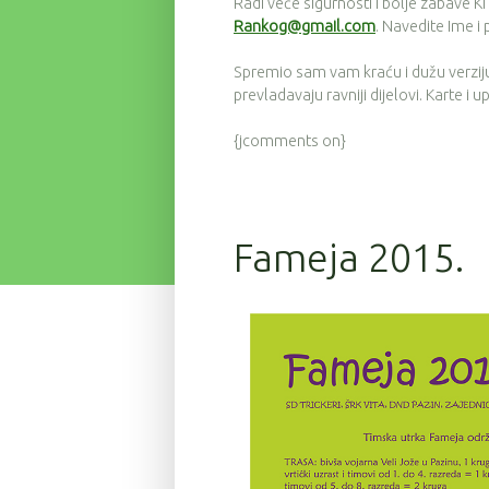
Radi veće sigurnosti i bolje zabave KITA
Rankog@gmail.com
. Navedite Ime i 
Spremio sam vam kraću i dužu verziju
prevladavaju ravniji dijelovi. Karte i 
{jcomments on}
Fameja 2015.