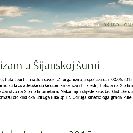
NASLOVNICA
ARHIVA
ZIM
klizam u Šijanskoj šumi
ula sport i Triatlon savez I.Ž. organiziraju sportski dan 03.05.2015
ramu su kros atletske utrke učenika osnovnih i srednjih škola na 2,5 km
đanstvo na 2,5 i 5 kilometara. Nakon njih slijede kros biciklističke ut
žu biciklistička udruga Bike spirit, Udruga kineziologa grada Pule 