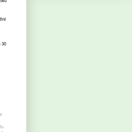
tsku
ini
o 30
a!
tu.