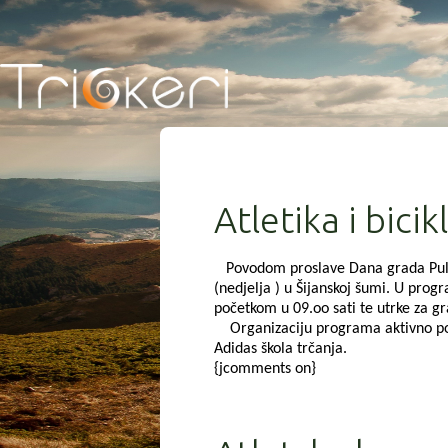
Atletika i bici
Povodom proslave Dana grada Pule, P
(nedjelja ) u Šijanskoj šumi. U prog
početkom u 09.oo sati te utrke za gra
Organizaciju programa aktivno poma
Adidas škola trčanja.
{jcomments on}