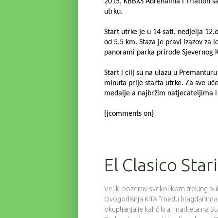
2015, KBBXS Adrenalina i Triatlon sa
utrku.
Start utrke je u 14 sati, nedjelja 
od 5,5 km.
Staza je pravi izazov za 
panorami parka prirode Sjevernog 
Start i cilj su na ulazu u Premantur
minuta prije starta utrke. Za sve u
medalje a najbržim natjecateljima i
{jcomments on}
El Clasico Star
Veliki pozdrav svekolikom treking puku
Ovogodišnja KITA "među blagdanima" o
okupljanja je kafić kraj marketa na S