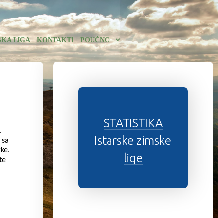
SKA LIGA
KONTAKTI
POUČNO
STATISTIKA
.
Istarske zimske
 sa
rke.
lige
te