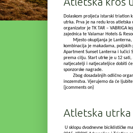
Atletska kros 
Dolaskom proljeća istarski triatlon 
utrka. Prva je na redu kros atletska
organizator je TK TAR – VABRIGA ko
zajednica te Valamar Hotels & Resor
Mjesto okupljanja je Lanterna, Val
kombinacija je makadama, poljskih p
Apartment Sunset Lanterna i lučic
prema cilju. Start utrke je u 12 sati
natjecatelji i natjecateljice dobiti
sponzorske nagrade.
Zbog dosadašnjih odlično organizir
inozemstva. Vjerujemo da će ljubitel
{jcomments on}
Atletska utrk
U sklopu dvodnevne biciklističke ma