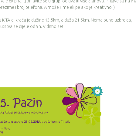
 je ekipna, tj prijavite se u grupi od dva ili više članova. Prijave su na ma
prezime i broj telefona. A može i ime ekipe ako je kreativno ;)
 KITA-e, kraća je dužine 13.5km, a duža 21.5km. Nema puno uzbrdica,
uputstva se dijele od 9h. Vidimo se!