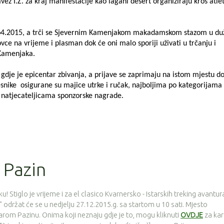
vez I.Ž. za kraj manifestacije kao lagani desert organiziraju kros atle
12.o4.2015, a trči se Sjevernim Kamenjakom makadamskom stazom u duž
lovce na vrijeme i plasman dok će oni malo sporiji uživati u trčanju i
Kamenjaka.
u gdje je epicentar zbivanja, a prijave se zaprimaju na istom mjestu d
česnike osigurane su majice utrke i ručak, najboljima po kategorijama
 natjecateljicama sponzorske nagrade.
i Pazin
! Stiglo je vrijeme i za el clasico Kvarnersko - Istarskih treking avantur
držat će se u nedjelju 27.12.2015.g. sa startom u 10 sati. Mjesto
tarom Pazinu. Onima koji neznaju gdje je to, mogu kliknuti
OVDJE
za kar