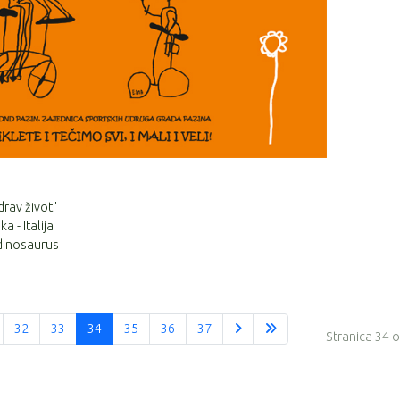
rav život"
 - Italija
 dinosaurus
32
33
34
35
36
37
Stranica 34 