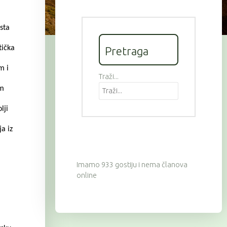
sta
tička
Pretraga
m i
Traži...
om
lji
a iz
Imamo 933 gostiju i nema članova
online