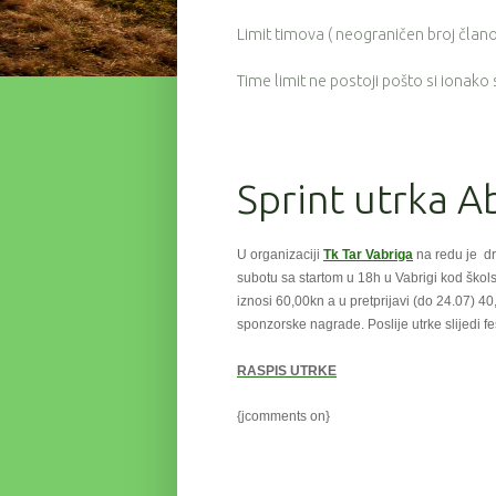
Limit timova ( neograničen broj članov
Time limit ne postoji pošto si ionako
Sprint utrka 
U organizaciji
Tk Tar Vabriga
na redu je dr
subotu
sa startom u 18h u Vabrigi kod škols
iznosi 60,00kn a u pretprijavi (do 24.07) 4
sponzorske nagrade. Poslije utrke slijedi 
RASPIS UTRKE
{jcomments on}