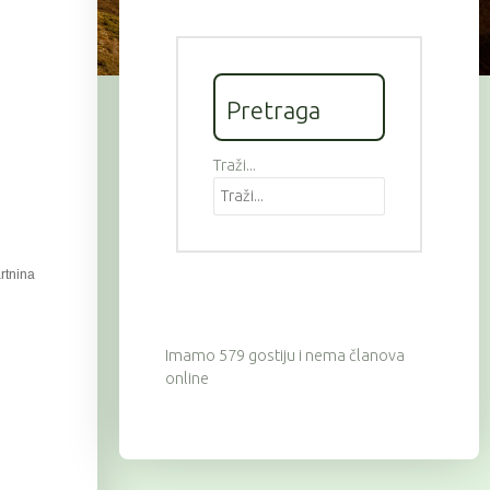
Pretraga
Traži...
artnina
Imamo 579 gostiju i nema članova
online