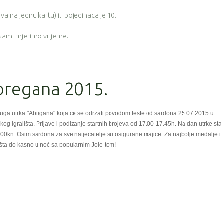
a na jednu kartu) ili pojedinaca je 10.
 sami mjerimo vrijeme.
Abregana 2015.
uga utrka "Abrigana" koja će se održati povodom fešte od sardona 25.07.2015 u
kog igrališta. Prijave i podizanje startnih brojeva od 17.00-17.45h. Na dan utrke st
0,00kn. Osim sardona za sve natjecatelje su osigurane majice. Za najbolje medalje i
fešta do kasno u noć sa popularnim Jole-tom!