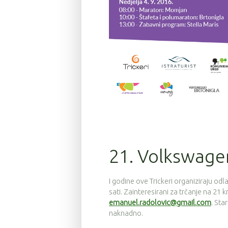
21. Volkswagen
I godine ove Trickeri organiziraju odl
sati. Zainteresirani za trčanje na 21 k
emanuel.radolovic@gmail.com
. Sta
naknadno.