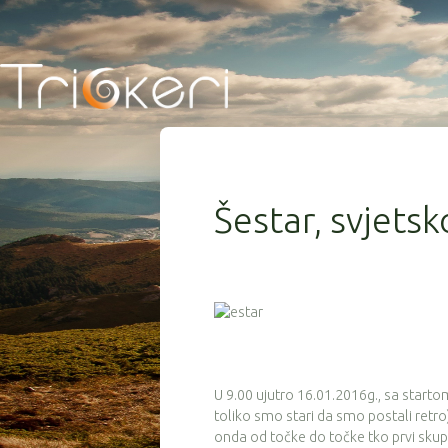
Šestar, svjets
U 9.00 ujutro 16.01.2016g., sa starto
toliko smo stari da smo postali retro)
onda od točke do točke tko prvi skupi