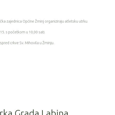
tička zajednica Općine Žminj organiziraju atletsku utrku.
15. s početkom u 10,00 sati.
 ispred crkve Sv. Mihovila u Žminju.
trka Grada Labina