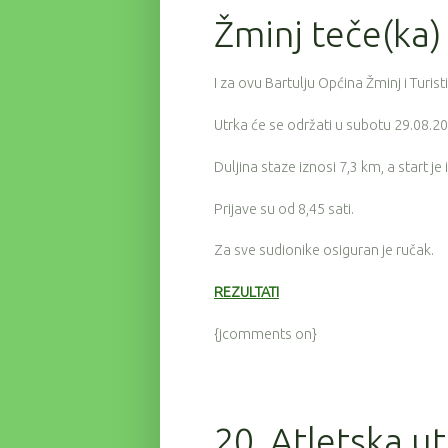
Žminj teče(ka)
I za ovu Bartulju Općina Žminj i Turis
Utrka će se održati u subotu 29.08.20
Duljina staze iznosi 7,3 km, a start je
Prijave su od 8,45 sati.
Za sve sudionike osiguran je ručak.
REZULTATI
{jcomments on}
20. Atletska u