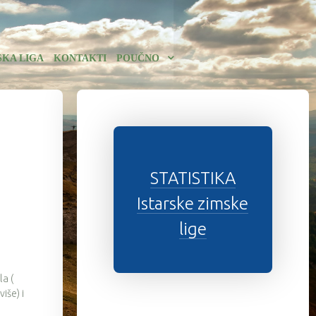
SKA LIGA
KONTAKTI
POUČNO
STATISTIKA
Istarske zimske
lige
la (
iše) i