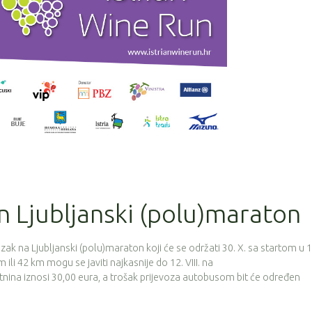
 Ljubljanski (polu)maraton
azak na Ljubljanski (polu)maraton koji će se održati 30. X. sa startom u 
m ili 42 km mogu se javiti najkasnije do 12. VIII. na
rtnina iznosi 30,00 eura, a trošak prijevoza autobusom bit će određen