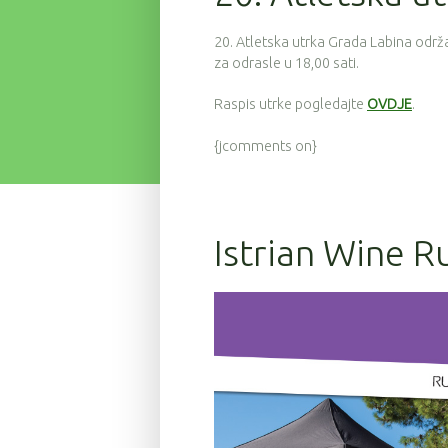
20. Atletska utrka Grada Labina održa
za odrasle u 18,00 sati.
Raspis utrke pogledajte
OVDJE
.
{jcomments on}
Istrian Wine R