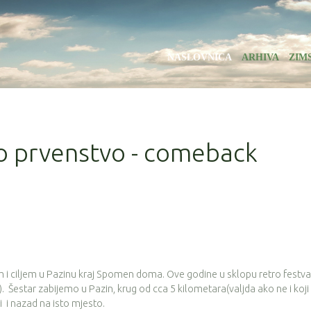
NASLOVNICA
ARHIVA
ZIM
ko prvenstvo - comeback
m i ciljem u Pazinu kraj Spomen doma. Ove godine u sklopu retro festva
. Šestar zabijemo u Pazin, krug od cca 5 kilometara(valjda ako ne i koji v
 i nazad na isto mjesto.