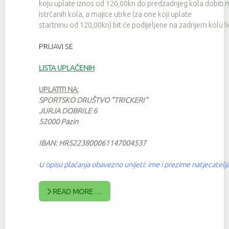
koju uplate iznos od 120,00kn do predzadnjeg kola dobiti ma
istrčanih kola, a majice utrke (za one koji uplate
startninu od 120,00kn) bit će podijeljene na zadnjem kolu li
PRIJAVI SE
LISTA UPLAĆENIH
UPLATITI NA:
SPORTSKO DRUŠTVO "TRICKERI"
JURJA DOBRILE 6
52000 Pazin
IBAN: HR5223800061147004537
U opisu plaćanja obavezno unijeti: ime i prezime natjecatelja
READ MORE …