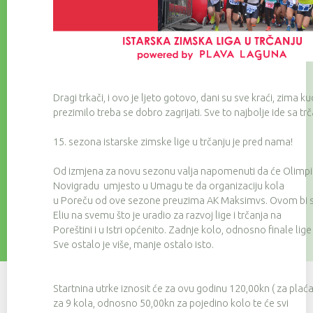
Dragi trkači, i ovo je ljeto gotovo, dani su sve kraći, zima ku
prezimilo treba se dobro zagrijati. Sve to najbolje ide sa t
15. sezona istarske zimske lige u trčanju je pred nama!
Od izmjena za novu sezonu valja napomenuti da će Olimpik 
Novigradu umjesto u Umagu te da organizaciju kola
u Poreču od ove sezone preuzima AK Maksimvs. Ovom bi se p
Eliu na svemu što je uradio za razvoj lige i trčanja na
Poreštini i u Istri općenito. Zadnje kolo, odnosno finale lige
Sve ostalo je više, manje ostalo isto.
Startnina utrke iznosit će za ovu godinu 120,00kn ( za plać
za 9 kola, odnosno 50,00kn za pojedino kolo te će svi