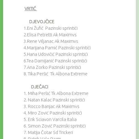
VRTIĆ
DJEVOJČICE
1.Eni Žufić Pazinski sprintići
2.Elisa Petretti Ak Maximvs
3.Rene Viljanac Ak Maximvs
4.Marijana Pamić Pazinski sprintići
5.Hana Udovičić Pazinski sprintići
6.Tea Damijanić Pazinski sprintići
7.Ana Zorko Pazinski sprintići
8.
Tika Peršić Tk Albona Extreme
DJEČACI
1.
Miha Peršić Tk Albona Extreme
2.
Natan Kalac Pazinski sprintići
3.
Rocco Banjac Ak Maximvs
4.
Miro Zović Pazinski sprintići
5.
Erik Sciavon Varcila Italia
6.
Simon Zović Pazinski sprintići
7.
Matija Čotar Sd Trickeri
8.
Patrik Vale Pazin