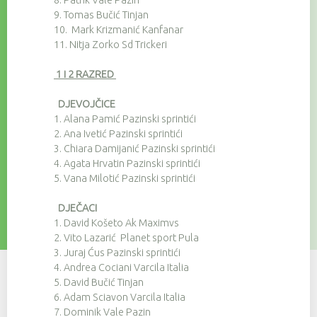
9.
Tomas Bučić Tinjan
10.
Mark Krizmanić Kanfanar
11.
Nitja Zorko Sd Trickeri
1 i 2 RAZRED
DJEVOJČICE
1.
Alana Pamić Pazinski sprintići
2.
Ana Ivetić Pazinski sprintići
3.
Chiara Damijanić Pazinski sprintići
4.
Agata Hrvatin Pazinski sprintići
5.
Vana Milotić Pazinski sprintići
DJEČACI
1.
David Košeto Ak Maximvs
2.
Vito Lazarić Planet sport Pula
3.
Juraj Ćus Pazinski sprintići
4.
Andrea Cociani Varcila Italia
5.
David Bučić Tinjan
6.
Adam Sciavon Varcila Italia
7.
Dominik Vale Pazin