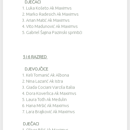
DJEČACI
1.
Luka Košeto Ak Maximvs
2.
Marko Radesich Ak Maximvs
3.
Arian Matić Ak Maximvs
4.
Vito Madunović Ak Maximvs
5.
Gabriel Šajina Pazinski sprintići
5 i 6 RAZRED
DJEVOJČICE
1.
Keli Tomanić Ak Albona
2.
Nina Lazarić Ak Istra
3.
Giada Cociani Varcila Italia
4.
Dora Koverlica Ak Maximvs
5.
Laura Toth Ak Medulin
6.
Hana Mršić Ak Maximvs
7.
Lara Brajković Ak Maximvs
DJEČACI
1.
Oliver Bilić Ak Maximvs