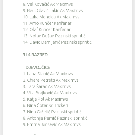
8.
Val Kovačić Ak Maximvs
9.
Raul Glavić Lakić Ak Maximvs
10.
Luka Mendica Ak Maximvs
11.
Arno Kunčer Kanfanar
12.
Olaf Kunčer Kanfanar
13.
Nolan Dušan Pazinski sprintići
14.
David Damijanić Pazinski sprintići
3 i 4 RAZRED
DJEVOJČICE
1.
Lana Stanić Ak Maximvs
2.
Chiara Petretti Ak Maximvs
3.
Tara Šarac Ak Maximvs
4.
Vita Brajković Ak Maximvs
5.
Katja Pol Ak Maximvs
6.
Nina Čotar Sd Trickeri
7.
Nina Gržetić Pazinski sprintići
8.
Antonija Pamić Pazinski sprintići
9.
Emma Jurišević Ak Maximvs