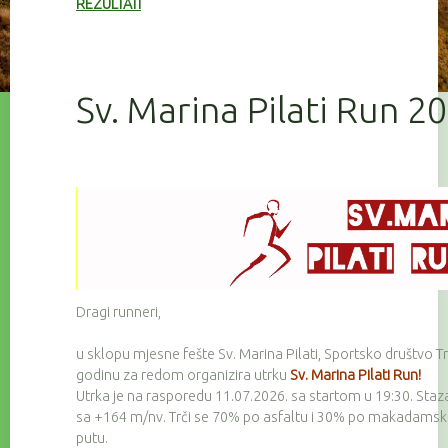
REZULTATI
Sv. Marina Pilati Run 2
Dragi runneri,
u sklopu mjesne fešte Sv. Marina Pilati, Sportsko društvo Tr
godinu za redom organizira utrku
Sv. Marina Pilati Run!
Utrka je na rasporedu 11.07.2026. sa startom u 19:30. Staz
sa +164 m/nv. Trči se 70% po asfaltu i 30% po makadam
putu.