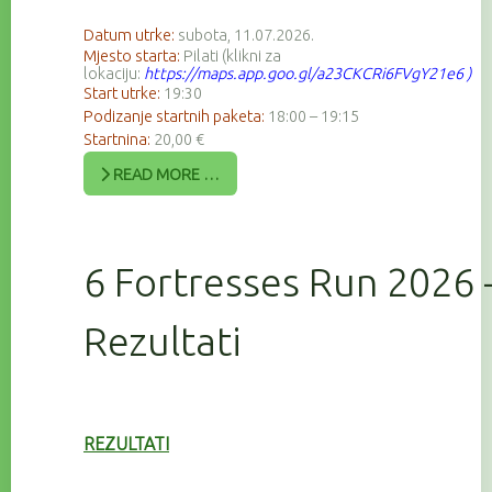
Datum utrke:
subota, 11.07.2026.
Mjesto starta:
Pilati (klikni za
lokaciju:
https://maps.app.goo.gl/a23CKCRi6FVgY21e6
)
Start utrke:
19:30
Podizanje startnih paketa:
18:00 – 19:15
Startnina:
20,00 €
READ MORE …
6 Fortresses Run 2026 
Rezultati
REZULTATI