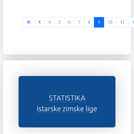
4
5
6
7
8
9
10
11
STATISTIKA
Istarske zimske lige