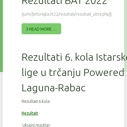
Rezultati BAT 2022
{jumi [brtonigla2022/rezultati/rezultati_ultra.php]}
READ MORE …
Rezultati 6. kola Istars
lige u trčanju Powered
Laguna-Rabac
Rezultati 6.kola
:
Rezultati
Ukupni rezulta
ti