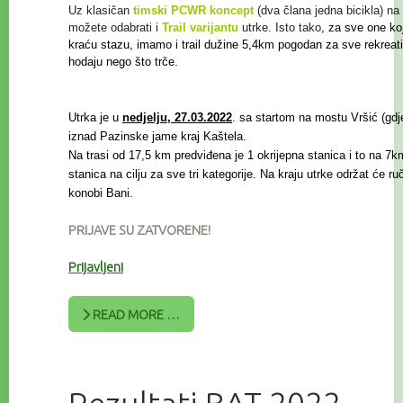
Uz klasičan
timski PCWR koncept
(dva člana jedna bicikla) na 
možete odabrati i
Trail
varijantu
utrke. Isto tako
, za sve one koj
kraću stazu, imamo i trail
dužine 5,4km pogodan za sve rekreat
hodaju nego što trče.
Utrka je u
nedjelju, 27.03.2022
. sa startom na mostu Vršić (gdje 
iznad Pazinske jame kraj Kaštela.
Na trasi od 17,5 km predviđena je 1 okrijepna stanica i to na 7km
stanica na cilju za sve tri kategorije. Na kraju utrke održat će r
konobi Bani.
PRIJAVE SU ZATVORENE!
Prijavljeni
READ MORE …