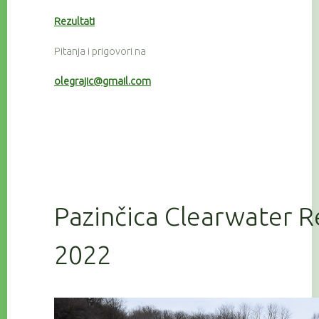
Rezultati
Pitanja i prigovori na
olegrajic@gmail.com
Pazinčica Clearwater R
2022