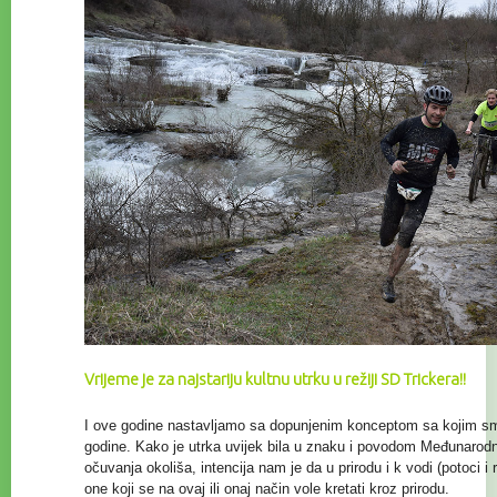
Vrijeme je za najstariju kultnu utrku u režiji SD Trickera!!
I ove godine nastavljamo sa dopunjenim konceptom sa kojim smo
godine. Kako je utrka uvijek bila u znaku i povodom Međunaro
očuvanja
okoliša, intencija nam je da u prirodu i k vodi (potoci i
one koji se na ovaj ili onaj način vole kretati kroz prirodu.