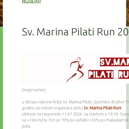
REZULTATI
Sv. Marina Pilati Run 2
Dragi runneri,
u sklopu mjesne fešte Sv. Marina Pilati, Sportsko društvo Tr
godinu za redom organizira utrku
Sv. Marina Pilati Run!
Utrka je na rasporedu 11.07.2026. sa startom u 19:30. Staz
sa +164 m/nv. Trči se 70% po asfaltu i 30% po makadam
putu.