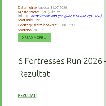
Datum utrke:
subota, 11.07.2026.
Mjesto starta:
Pilati (klikni za
lokaciju:
https://maps.app.goo.gl/a23CKCRi6FVgY21e6
)
Start utrke:
19:30
Podizanje startnih paketa:
18:00 – 19:15
Startnina:
20,00 €
READ MORE …
6 Fortresses Run 2026 
Rezultati
REZULTATI