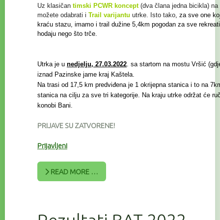
Uz klasičan
timski PCWR koncept
(dva člana jedna bicikla) na 
možete odabrati i
Trail
varijantu
utrke. Isto tako
, za sve one koj
kraću stazu, imamo i trail
dužine 5,4km pogodan za sve rekreat
hodaju nego što trče.
Utrka je u
nedjelju, 27.03.2022
. sa startom na mostu Vršić (gdje 
iznad Pazinske jame kraj Kaštela.
Na trasi od 17,5 km predviđena je 1 okrijepna stanica i to na 7km
stanica na cilju za sve tri kategorije. Na kraju utrke održat će r
konobi Bani.
PRIJAVE SU ZATVORENE!
Prijavljeni
READ MORE …