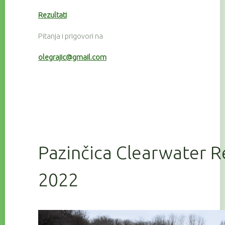
Rezultati
Pitanja i prigovori na
olegrajic@gmail.com
Pazinčica Clearwater R
2022