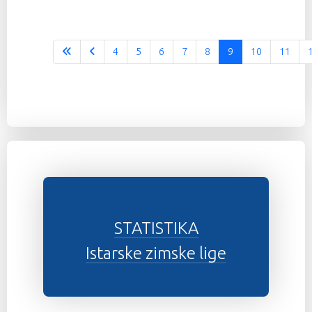
4
5
6
7
8
9
10
11
STATISTIKA
Istarske zimske lige