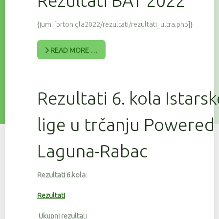
Rezultati BAT 2022
{jumi [brtonigla2022/rezultati/rezultati_ultra.php]}
READ MORE …
Rezultati 6. kola Istars
lige u trčanju Powered
Laguna-Rabac
Rezultati 6.kola
:
Rezultati
Ukupni rezulta
ti