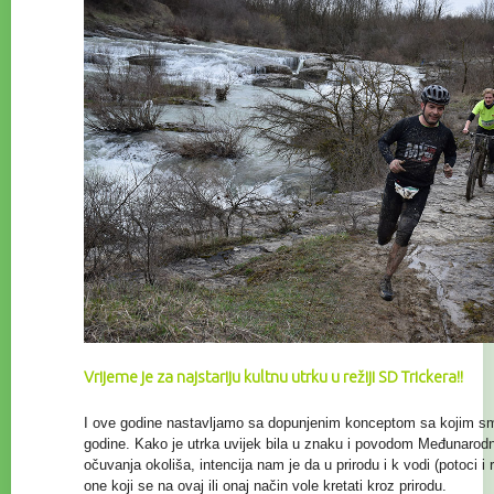
Vrijeme je za najstariju kultnu utrku u režiji SD Trickera!!
I ove godine nastavljamo sa dopunjenim konceptom sa kojim smo
godine. Kako je utrka uvijek bila u znaku i povodom Međunaro
očuvanja
okoliša, intencija nam je da u prirodu i k vodi (potoci i
one koji se na ovaj ili onaj način vole kretati kroz prirodu.