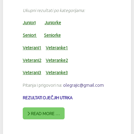
Ukupni rezultati po kategorijama:
Juniori
Juniorke
Seniori
Seniorke
Veterani1
Veteranke1
Veterani2
Veteranke2
Veterani3
Veteranke3
Pitanja i prigovori na:
olegrajic@gmail.com
REZULTATI DJEČJIH UTRKA
READ MORE …