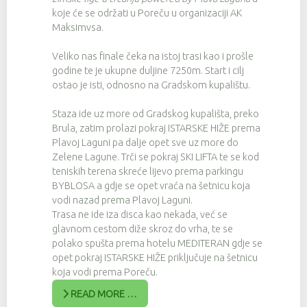
koje će se održati u Poreču u organizaciji AK
Maksimvsa.
Veliko nas finale čeka na istoj trasi kao i prošle
godine te je ukupne duljine 7250m. Start i cilj
ostao je isti, odnosno na Gradskom kupalištu.
Staza ide uz more od Gradskog kupališta, preko
Brula, zatim prolazi pokraj ISTARSKE HIŽE prema
Plavoj Laguni pa dalje opet sve uz more do
Zelene Lagune. Trči se pokraj SKI LIFTA te se kod
teniskih terena skreće lijevo prema parkingu
BYBLOSA a gdje se opet vraća na šetnicu koja
vodi nazad prema Plavoj Laguni.
Trasa ne ide iza disca kao nekada, već se
glavnom cestom diže skroz do vrha, te se
polako spušta prema hotelu MEDITERAN gdje se
opet pokraj ISTARSKE HIŽE priključuje na šetnicu
koja vodi prema Poreču.
READ MORE …