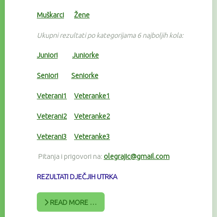
Muškarci
Žene
Ukupni rezultati po kategorijama 6 najboljih kola:
Juniori
Juniorke
Seniori
Seniorke
Veterani1
Veteranke1
Veterani2
Veteranke2
Veterani3
Veteranke3
Pitanja i prigovori na:
olegrajic@gmail.com
REZULTATI DJEČJIH UTRKA
READ MORE …