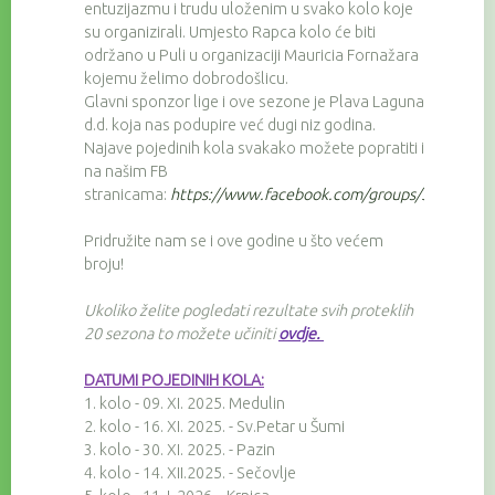
entuzijazmu i trudu uloženim u svako kolo koje
su organizirali. Umjesto Rapca kolo će biti
održano u Puli u organizaciji Mauricia Fornažara
kojemu želimo dobrodošlicu.
Glavni sponzor lige i ove sezone je Plava Laguna
d.d. koja nas podupire već dugi niz godina.
Najave pojedinih kola svakako možete popratiti i
na našim FB
stranicama:
https://www.facebook.com/groups/3257674
Pridružite nam se i ove godine u što većem
broju!
Ukoliko želite pogledati rezultate svih proteklih
20 sezona to možete učiniti
ovdje
.
DATUMI POJEDINIH KOLA:
1. kolo - 09. XI. 2025. Medulin
2. kolo - 16. XI. 2025. - Sv.Petar u Šumi
3. kolo - 30. XI. 2025. - Pazin
4. kolo - 14. XII.2025. - Sečovlje