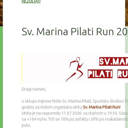
REZULTATI
Sv. Marina Pilati Run 2
Dragi runneri,
u sklopu mjesne fešte Sv. Marina Pilati, Sportsko društvo Tr
godinu za redom organizira utrku
Sv. Marina Pilati Run!
Utrka je na rasporedu 11.07.2026. sa startom u 19:30. Staz
sa +164 m/nv. Trči se 70% po asfaltu i 30% po makadam
putu.