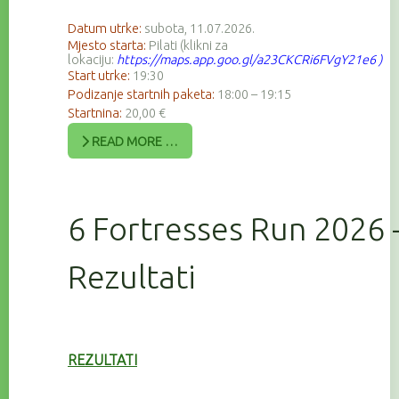
Datum utrke:
subota, 11.07.2026.
Mjesto starta:
Pilati (klikni za
lokaciju:
https://maps.app.goo.gl/a23CKCRi6FVgY21e6
)
Start utrke:
19:30
Podizanje startnih paketa:
18:00 – 19:15
Startnina:
20,00 €
READ MORE …
6 Fortresses Run 2026 
Rezultati
REZULTATI