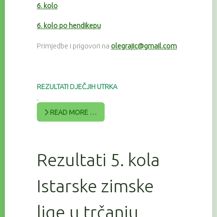
6. kolo
6. kolo po hendikepu
Primjedbe i prigovori na
olegrajic@gmail.com
REZULTATI DJEČJIH UTRKA
READ MORE …
Rezultati 5. kola
Istarske zimske
lige u trčanju