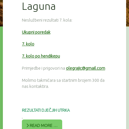
Laguna
Neslužbeni rezultati 7. kola:
Ukupni poredak
7. kolo
7. kolo po hendikepu
Primjedbe i prigovori na
olegrajic@gmail.com
Molimo takmičara sa startnim brojem 300 da
nas kontaktira.
REZULTATI DJEČJIH UTRKA
READ MORE …