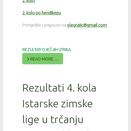
2. kolo
2. kolo po hendikepu
Primjedbe i prigovori na
olegrajic@gmail.com
REZULTATI DJEČJIH UTRKA
READ MORE …
Rezultati 4. kola
Istarske zimske
lige u trčanju