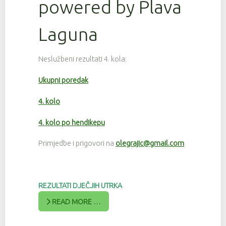
powered by Plava
Laguna
Neslužbeni rezultati 4. kola:
Ukupni poredak
4. kolo
4. kolo po hendikepu
Primjedbe i prigovori na
olegrajic@gmail.com
REZULTATI DJEČJIH UTRKA
READ MORE …