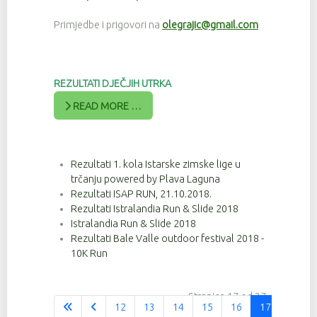
Primjedbe i prigovori na
olegrajic@gmail.com
REZULTATI DJEČJIH UTRKA
READ MORE …
Rezultati 1. kola Istarske zimske lige u
trčanju powered by Plava Laguna
Rezultati ISAP RUN, 21.10.2018.
Rezultati Istralandia Run & Slide 2018
Istralandia Run & Slide 2018
Rezultati Bale Valle outdoor festival 2018 -
10K Run
Stranica 17 od 37
12
13
14
15
16
17
18