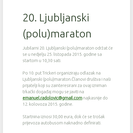
20. Ljubljanski
(polu)maraton
Jubilarni 20. Ljubljanski (polu)maraton održat će
se u nedjelju 25. listopada 2015. godine sa
startom u 10,30 sati.
Po 10. put Trickeri organiziraju odlazak na
Ljubljanski (polu)maraton.Članovi društva i naši
prijatelji koji su zainteresirani za ovaj izniman
trkački događaj mogu se javiti na
emanuel.radolovic@gmail.com
najkasnije do
12. kolovoza 2015. godine.
Startnina iznosi 30,00 eura, dok će se trošak
prijevoza autobusom naknadno definirati.