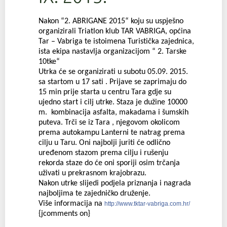
Nakon “2. ABRIGANE 2015“ koju su uspješno
organizirali Triatlon klub TAR VABRIGA, općina
Tar – Vabriga te istoimena Turistička zajednica,
ista ekipa nastavlja organizacijom “ 2. Tarske
10tke“
Utrka će se organizirati u subotu 05.09. 2015.
sa startom u 17 sati . Prijave se zaprimaju do
15 min prije starta u centru Tara gdje su
ujedno start i cilj utrke. Staza je dužine 10000
m. kombinacija asfalta, makadama i šumskih
puteva. Trči se iz Tara , njegovom okolicom
prema autokampu Lanterni te natrag prema
cilju u Taru. Oni najbolji juriti će odlično
uređenom stazom prema cilju i rušenju
rekorda staze do će oni sporiji osim trčanja
uživati u prekrasnom krajobrazu.
Nakon utrke slijedi podjela priznanja i nagrada
najboljima te zajedničko druženje.
Više informacija na
http://www.tktar-vabriga.com.hr/
{jcomments on}