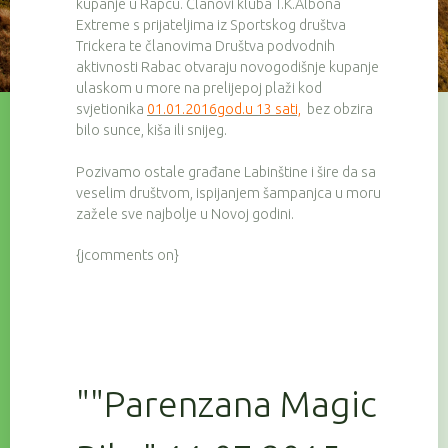
kupanje u Rapcu. Članovi kluba T.K.Albona
Extreme s prijateljima iz Sportskog društva
Trickera te članovima Društva podvodnih
aktivnosti Rabac otvaraju novogodišnje kupanje
ulaskom u more na prelijepoj plaži kod
svjetionika
01.01.2016god.u 13 sati,
bez obzira
bilo sunce, kiša ili snijeg.
Pozivamo ostale građane Labinštine i šire da sa
veselim društvom, ispijanjem šampanjca u moru
zažele sve najbolje u Novoj godini.
{jcomments on}
""Parenzana Magic