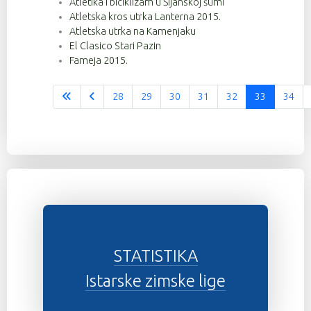
Atletika i biciklizam u Šijanskoj šumi
Atletska kros utrka Lanterna 2015.
Atletska utrka na Kamenjaku
El Clasico Stari Pazin
Fameja 2015.
28
29
30
31
32
33
34
Stranica 33 od 37
STATISTIKA
Istarske zimske lige