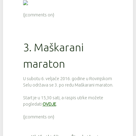
{jcomments on}
3. Maškarani
maraton
U subotu 6. veljače 2016. godine u Rovinjskom
Selu održava se 3. po redu Maškarani maraton.
Start je u 15,30 sati, a raspis utrke možete
pogledati
OVDJE
.
{jcomments on}