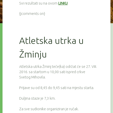
Svi rezultati su na ovom
LINKU
.
{jcomments on}
Atletska utrka u
Žminju
Atletska utrka Žminj teče(ka) održat će se 27. VIII.
2016. sa startom u 10,00 sati ispred crkve
Svetog Mihovila.
Prijave su od 8,45 do 9,45 sati na mjestu starta.
Duljina staze je 7,3 km.
Za sve sudionike organiziran je ručak.