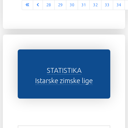
28
29
30
31
32
33
34
Stranica 37 od 37
STATISTIKA
Istarske zimske lige