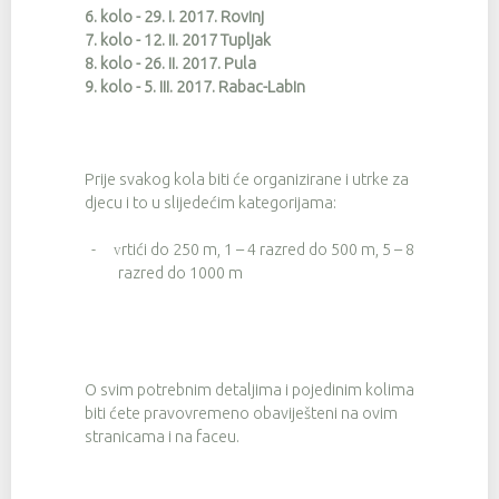
6. kolo - 29. I. 2017. Rovinj
7. kolo - 12. II. 2017 Tupljak
8. kolo - 26. II. 2017. Pula
9. kolo - 5. III. 2017. Rabac-Labin
Prije svakog kola biti će organizirane i utrke za
djecu i to u slijedećim kategorijama:
-
rtići do 250 m, 1 – 4 razred do 500 m, 5 – 8
V
razred do 1000 m
O svim potrebnim detaljima i pojedinim kolima
biti ćete pravovremeno obaviješteni na ovim
stranicama i na faceu.