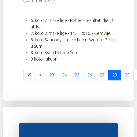
{jcomments on}
6. kolo Zimske lige - Rabac - rezultati dječjih
utrka
7. kolo Zimske lige - 14. II. 2016. - Cerovlje
8. kolo Saucony zimske lige u Svetom Petru
u Šumi
8. kolo Sveti Petar u Šumi
9 kolo i ukupni
23
24
25
26
27
28
29
Stranica 28 od 37