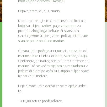
kolo koje se održava u Rovinju.
Prijave, start i cilj su u marini.
Do tamo nemojte ići Omladinskom ulicom u
kojoj su u tijeku radovi, pa je zatvorena za
promet. Zbog toga trebate ići Istarskom i
Carducijevom ulicom, zatim pokraj autobusne
stanice pa uz obalu do marine.
Glavna utrka počinje u 11,00 sati. Staza ide od
marine preko Punte Corrente, Škarabe, Cuvija,
Centenera, pa natrag preko Punte Corrente do
marine. Trči se većim dijelom po makadamu, a
jednim dijelom po asfaltu. Ukupna duljina staze
iznosi 7600 metara.
Prije glavne utrke održat će se tri dječje utrke i
to:
- u 10,00 sati za predškolarce,