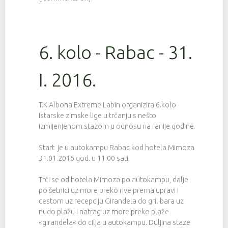
6. kolo - Rabac - 31.
I. 2016.
T.K.Albona Extreme Labin organizira 6.kolo
Istarske zimske lige u trčanju s nešto
izmijenjenom stazom u odnosu na ranije godine.
Start je u autokampu Rabac kod hotela Mimoza
31.01.2016 god. u 11.00 sati.
Trči se od hotela Mimoza po autokampu, dalje
po šetnici uz more preko rive prema upravi i
cestom uz recepciju Girandela do gril bara uz
nudo plažu i natrag uz more preko plaže
«girandela« do cilja u autokampu. Duljina staze