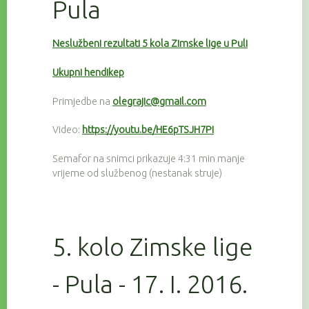
Pula
Neslužbeni rezultati 5 kola Zimske lige u Puli
Ukupni hendikep
Primjedbe na
olegrajic@gmail.com
Video:
https://youtu.be/HE6pTSJH7PI
Semafor na snimci prikazuje 4:31 min manje
vrijeme od službenog (nestanak struje)
5. kolo Zimske lige
- Pula - 17. I. 2016.