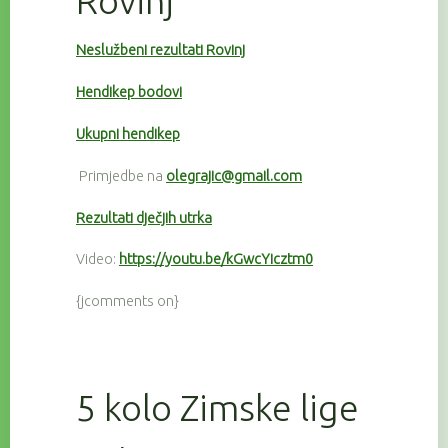
Rovinj
Neslužbeni rezultati Rovinj
Hendikep bodovi
Ukupni hendikep
Primjedbe na
olegrajic@gmail.com
Rezultati dječjih utrka
Video:
https://youtu.be/kGwcYicztm0
{jcomments on}
5 kolo Zimske lige