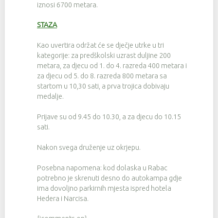
iznosi 6700 metara.
STAZA
Kao uvertira održat će se dječje utrke u tri
kategorije: za predškolski uzrast duljine 200
metara, za djecu od 1. do 4. razreda 400 metara i
za djecu od 5. do 8. razreda 800 metara sa
startom u 10,30 sati, a prva trojica dobivaju
medalje.
Prijave su od 9.45 do 10.30, a za djecu do 10.15
sati.
Nakon svega druženje uz okrjepu.
Posebna napomena: kod dolaska u Rabac
potrebno je skrenuti desno do autokampa gdje
ima dovoljno parkirnih mjesta ispred hotela
Hedera i Narcisa.