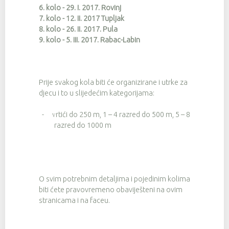
6. kolo - 29. I. 2017. Rovinj
7. kolo - 12. II. 2017 Tupljak
8. kolo - 26. II. 2017. Pula
9. kolo - 5. III. 2017. Rabac-Labin
Prije svakog kola biti će organizirane i utrke za
djecu i to u slijedećim kategorijama:
-
rtići do 250 m, 1 – 4 razred do 500 m, 5 – 8
V
razred do 1000 m
O svim potrebnim detaljima i pojedinim kolima
biti ćete pravovremeno obaviješteni na ovim
stranicama i na faceu.