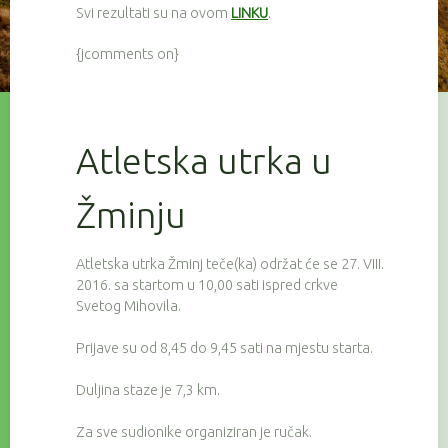
Svi rezultati su na ovom
LINKU
.
{jcomments on}
Atletska utrka u
Žminju
Atletska utrka Žminj teče(ka) održat će se 27. VIII.
2016. sa startom u 10,00 sati ispred crkve
Svetog Mihovila.
Prijave su od 8,45 do 9,45 sati na mjestu starta.
Duljina staze je 7,3 km.
Za sve sudionike organiziran je ručak.