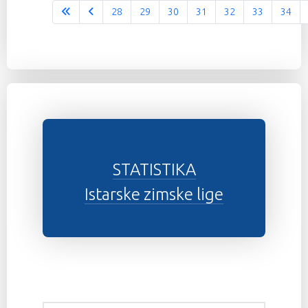
28
29
30
31
32
33
34
Stranica 37 od 37
STATISTIKA
Istarske zimske lige