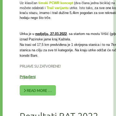
Uz klasičan
timski PCWR koncept
(dva člana jedna bicikla) na 
možete odabrati i
Trail
varijantu
utrke. Isto tako
, za sve one koj
kraću stazu, imamo i trail
dužine 5,4km pogodan za sve rekreat
hodaju nego što trče.
Utrka je u
nedjelju, 27.03.2022
. sa startom na mostu Vršić (gdje 
iznad Pazinske jame kraj Kaštela.
Na trasi od 17,5 km predviđena je 1 okrijepna stanica i to na 7km
stanica na cilju za sve tri kategorije. Na kraju utrke održat će r
konobi Bani.
PRIJAVE SU ZATVORENE!
Prijavljeni
READ MORE …