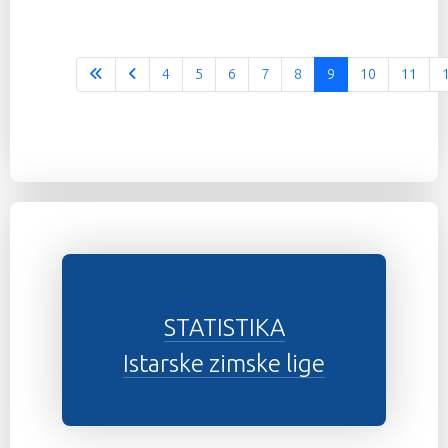
4
5
6
7
8
9
10
11
STATISTIKA
Istarske zimske lige