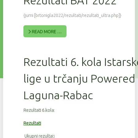
Rezultati BAT 2022
{jumi [brtonigla2022/rezultati/rezultati_ultra.php]}
READ MORE …
Rezultati 6. kola Istars
lige u trčanju Powered
Laguna-Rabac
Rezultati 6.kola
:
Rezultati
Ukupni rezulta
ti