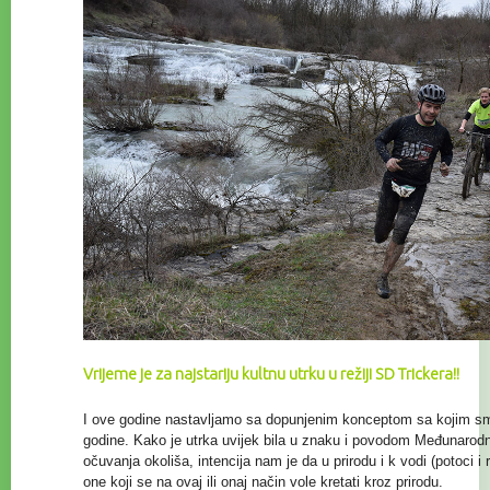
Vrijeme je za najstariju kultnu utrku u režiji SD Trickera!!
I ove godine nastavljamo sa dopunjenim konceptom sa kojim smo
godine. Kako je utrka uvijek bila u znaku i povodom Međunaro
očuvanja
okoliša, intencija nam je da u prirodu i k vodi (potoci i
one koji se na ovaj ili onaj način vole kretati kroz prirodu.