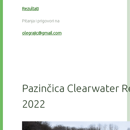
Rezultati
Pitanja i prigovori na
olegrajic@gmail.com
Pazinčica Clearwater R
2022