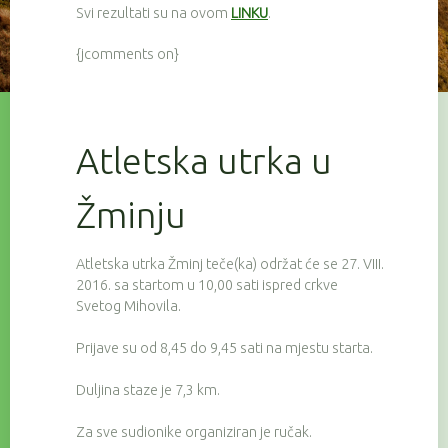
Svi rezultati su na ovom
LINKU
.
{jcomments on}
Atletska utrka u
Žminju
Atletska utrka Žminj teče(ka) održat će se 27. VIII.
2016. sa startom u 10,00 sati ispred crkve
Svetog Mihovila.
Prijave su od 8,45 do 9,45 sati na mjestu starta.
Duljina staze je 7,3 km.
Za sve sudionike organiziran je ručak.