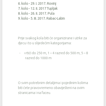
6. kolo - 29. I. 2017. Rovinj
7. kolo - 12. II. 2017 Tupljak
8. kolo - 26. II. 2017. Pula
9. kolo - 5. III. 2017. Rabac-Labin
Prije svakog kola biti će organizirane i utrke za
djecu i to u slijedećim kategorijama:
-
rtići do 250 m, 1 – 4 razred do 500 m, 5 – 8
V
razred do 1000 m
O svim potrebnim detaljima i pojedinim kolima
biti ćete pravovremeno obaviješteni na ovim
stranicama i na faceu.