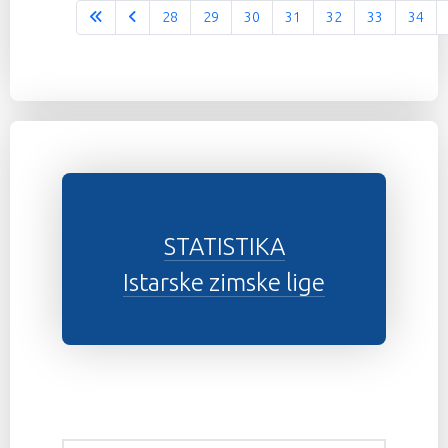
28
29
30
31
32
33
34
Stranica 37 od 37
STATISTIKA
Istarske zimske lige