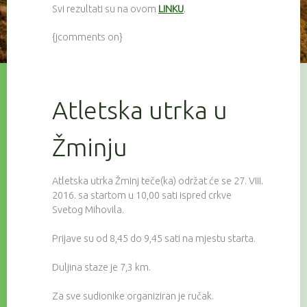
Svi rezultati su na ovom
LINKU
.
{jcomments on}
Atletska utrka u
Žminju
Atletska utrka Žminj teče(ka) održat će se 27. VIII.
2016. sa startom u 10,00 sati ispred crkve
Svetog Mihovila.
Prijave su od 8,45 do 9,45 sati na mjestu starta.
Duljina staze je 7,3 km.
Za sve sudionike organiziran je ručak.