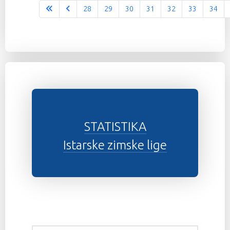
28
29
30
31
32
33
34
Stranica 37 od 37
STATISTIKA
Istarske zimske lige