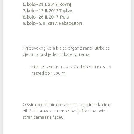
6. kolo - 29. I. 2017. Rovinj
7. kolo - 12. II. 2017 Tupljak
8. kolo - 26. II. 2017. Pula
9. kolo - 5. III. 2017. Rabac-Labin
Prije svakog kola biti će organizirane i utrke za
djecu i to u slijedećim kategorijama:
-
rtići do 250 m, 1 – 4 razred do 500 m, 5 – 8
V
razred do 1000 m
O svim potrebnim detaljima i pojedinim kolima
biti ćete pravovremeno obaviješteni na ovim
stranicama i na faceu.