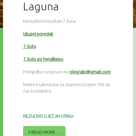
Laguna
Neslužbeni rezultati 7. kola:
Ukupni poredak
7. kolo
7. kolo po hendikepu
Primjedbe i prigovori na
olegrajic@gmail.com
Molimo takmičara sa startnim brojem 300 da
nas kontaktira.
REZULTATI DJEČJIH UTRKA
READ MORE …