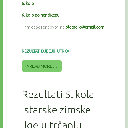
6. kolo
6. kolo po hendikepu
Primjedbe i prigovori na
olegrajic@gmail.com
REZULTATI DJEČJIH UTRKA
READ MORE …
Rezultati 5. kola
Istarske zimske
lige u trčanju