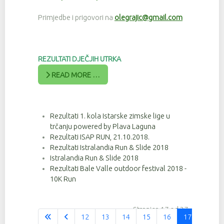
Primjedbe i prigovori na
olegrajic@gmail.com
REZULTATI DJEČJIH UTRKA
READ MORE …
Rezultati 1. kola Istarske zimske lige u
trčanju powered by Plava Laguna
Rezultati ISAP RUN, 21.10.2018.
Rezultati Istralandia Run & Slide 2018
Istralandia Run & Slide 2018
Rezultati Bale Valle outdoor festival 2018 -
10K Run
Stranica 17 od 37
12
13
14
15
16
17
18