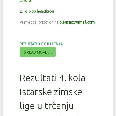
2. kolo
2. kolo po hendikepu
Primjedbe i prigovori na
olegrajic@gmail.com
REZULTATI DJEČJIH UTRKA
READ MORE …
Rezultati 4. kola
Istarske zimske
lige u trčanju