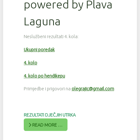
powered by Plava
Laguna
Neslužbeni rezultati 4. kola:
Ukupni poredak
4. kolo
4. kolo po hendikepu
Primjedbe i prigovori na
olegrajic@gmail.com
REZULTATI DJEČJIH UTRKA
READ MORE …