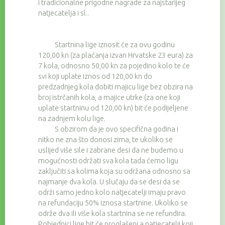
i tradicionalne prigodne nagrade za najstarijeg
natjecatelja i sl..
Startnina lige iznosit će za ovu godinu
120,00 kn (za plaćanja izvan Hrvatske 23 eura) za
7 kola, odnosno 50,00 kn za pojedino kolo te će
svi koji uplate iznos od 120,00 kn do
predzadnjeg kola dobiti majicu lige bez obzira na
broj istrčanih kola, a majice utrke (za one koji
uplate startninu od 120,00 kn) bit će podijeljene
na zadnjem kolu lige.
S obzirom da je ovo specifična godina i
nitko ne zna što donosi zima, te ukoliko se
uslijed više sile i zabrane desi da ne budemo u
mogućnosti održati sva kola tada ćemo ligu
zaključiti sa kolima koja su održana odnosno sa
najmanje dva kola. U slučaju da se desi da se
održi samo jedno kolo natjecatelji imaju pravo
na refundaciju 50% iznosa startnine. Ukoliko se
održe dva ili više kola startnina se ne refundira.
Pobjednici lige bit će proglašeni a natjecatelji koji