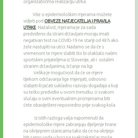
organizatorima realizaciju utrka.
Više o epidemiološkim mjerama možete
vidjeti pod
OBVEZE NATJECATELJA I PRAVILA
UTRKE
. Nažalost, mjerama je za sada
predviđeno da strani državljani moraju imati
negativan test na COVID-19 ne stariji od 48 h ako
žele nastupiti na utrci. Nadamo se da će s
vremenom te mjere slabiti što bi olakšalo našim
sportskim prijateljima iz Slovenije, ali i ostalim
stranim državljanima, trčanje na ligi.
Velika je mogućnost da će se mjere
tijekom održavanja lige mijenjati, odnosno
slabjeti ili jačati sukladno razvoju događaja a koji
su teško predvidivi u ovom trenutku. U svakom
slučaju o svim eventualnim promjenama biti
ćete obaviješteni neposredno prije svakog kola.
Iz istih razloga valja napomenuti da
epidemiološke mjere zabranjuju dijeljenje hrane
na okrijepnim stanicama tako da će na okrijepi
biti samo voda u boci pa svaki takmičar može