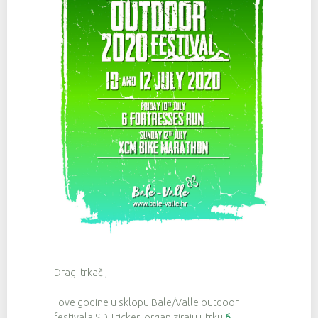
Dragi trkači,
i ove godine u sklopu Bale/Valle outdoor
festivala SD Trickeri organiziraju utrku
6