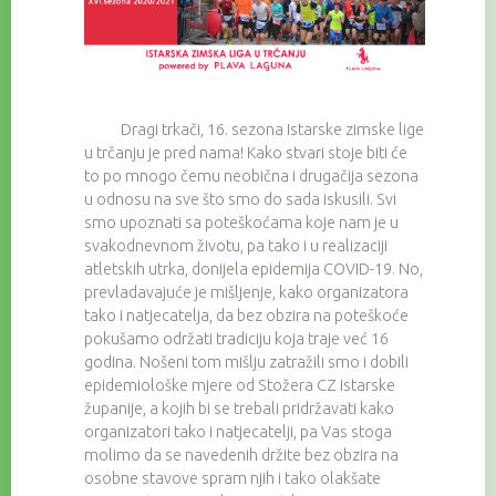
Dragi trkači, 16. sezona Istarske zimske lige
u trčanju je pred nama! Kako stvari stoje biti će
to po mnogo čemu neobična i drugačija sezona
u odnosu na sve što smo do sada iskusili. Svi
smo upoznati sa poteškoćama koje nam je u
svakodnevnom životu, pa tako i u realizaciji
atletskih utrka, donijela epidemija COVID-19. No,
prevladavajuće je mišljenje, kako organizatora
tako i natjecatelja, da bez obzira na poteškoće
pokušamo održati tradiciju koja traje već 16
godina. Nošeni tom mišlju zatražili smo i dobili
epidemiološke mjere od Stožera CZ Istarske
županije, a kojih bi se trebali pridržavati kako
organizatori tako i natjecatelji, pa Vas stoga
molimo da se navedenih držite bez obzira na
osobne stavove spram njih i tako olakšate