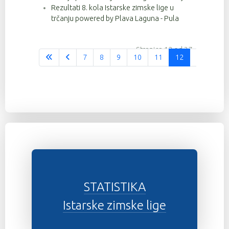
Rezultati 8. kola Istarske zimske lige u
trčanju powered by Plava Laguna - Pula
Stranica 12 od 37
7
8
9
10
11
12
13
14
STATISTIKA
Istarske zimske lige