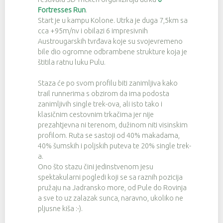
Fortresses Run
.
Start je u kampu Kolone. Utrka je duga 7,5km sa
cca +95m/nv i obilazi 6 impresivnih
Austrougarskih tvrđava koje su svojevremeno
bile dio ogromne odbrambene strukture koja je
štitila ratnu luku Pulu.
Staza će po svom profilu biti zanimljiva kako
trail runnerima s obzirom da ima podosta
zanimljivih single trek-ova, ali isto tako i
klasičnim cestovnim trkačima jer nije
prezahtjevna ni terenom, dužinom niti visinskim
profilom. Ruta se sastoji od 40% makadama,
40% šumskih i poljskih puteva te 20% single trek-
a.
Ono što stazu čini jedinstvenom jesu
spektakularni pogledi koji se sa raznih pozicija
pružaju na Jadransko more, od Pule do Rovinja
a sve to uz zalazak sunca, naravno, ukoliko ne
pljusne kiša :-).