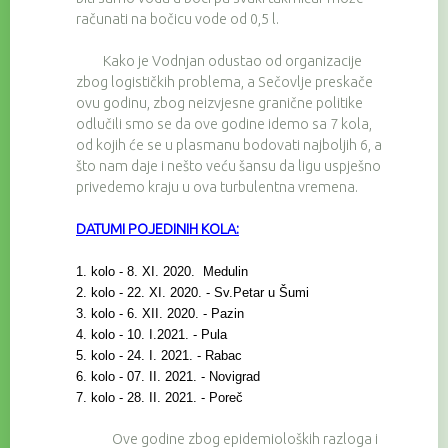
računati na bočicu vode od 0,5 l.
Kako je Vodnjan odustao od organizacije
zbog logističkih problema, a Sečovlje preskače
ovu godinu, zbog neizvjesne granične politike
odlučili smo se da ove godine idemo sa 7 kola,
od kojih će se u plasmanu bodovati najboljih 6, a
što nam daje i nešto veću šansu da ligu uspješno
privedemo kraju u ova turbulentna vremena.
DATUMI POJEDINIH KOLA:
1. kolo - 8. XI. 2020. Medulin
2. kolo - 22. XI. 2020. - Sv.Petar u Šumi
3. kolo - 6. XII. 2020. - Pazin
4. kolo - 10. I.2021. - Pula
5. kolo - 24. I. 2021. - Rabac
6. kolo - 07. II. 2021. - Novigrad
7. kolo - 28. II. 2021. - Poreč
Ove godine zbog epidemioloških razloga i