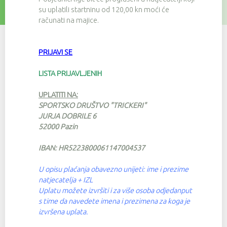
su uplatili startninu od 120,00 kn moći će
računati na majice.
PRIJAVI SE
LISTA PRIJAVLJENIH
UPLATITI NA:
SPORTSKO DRUŠTVO "TRICKERI"
JURJA DOBRILE 6
52000 Pazin
IBAN: HR5223800061147004537
U opisu plaćanja obavezno unijeti: ime i prezime
natjecatelja + IZL
Uplatu možete izvršiti i za više osoba odjedanput
s time da navedete imena i prezimena za koga je
izvršena uplata.