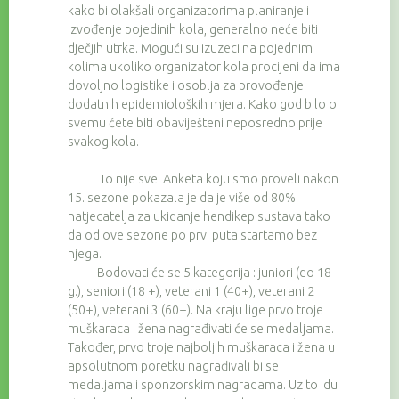
kako bi olakšali organizatorima planiranje i
izvođenje pojedinih kola, generalno neće biti
dječjih utrka. Mogući su izuzeci na pojednim
kolima ukoliko organizator kola procijeni da ima
dovoljno logistike i osoblja za provođenje
dodatnih epidemioloških mjera. Kako god bilo o
svemu ćete biti obaviješteni neposredno prije
svakog kola.
To nije sve. Anketa koju smo proveli nakon
15. sezone pokazala je da je više od 80%
natjecatelja za ukidanje hendikep sustava tako
da od ove sezone po prvi puta startamo bez
njega.
Bodovati će se 5 kategorija : juniori (do 18
g.), seniori (18 +), veterani 1 (40+), veterani 2
(50+), veterani 3 (60+). Na kraju lige prvo troje
muškaraca i žena nagrađivati će se medaljama.
Također, prvo troje najboljih muškaraca i žena u
apsolutnom poretku nagrađivali bi se
medaljama i sponzorskim nagradama. Uz to idu