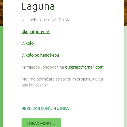
Laguna
Neslužbeni rezultati 7. kola:
Ukupni poredak
7. kolo
7. kolo po hendikepu
Primjedbe i prigovori na
olegrajic@gmail.com
Molimo takmičara sa startnim brojem 300 da
nas kontaktira.
REZULTATI DJEČJIH UTRKA
READ MORE …