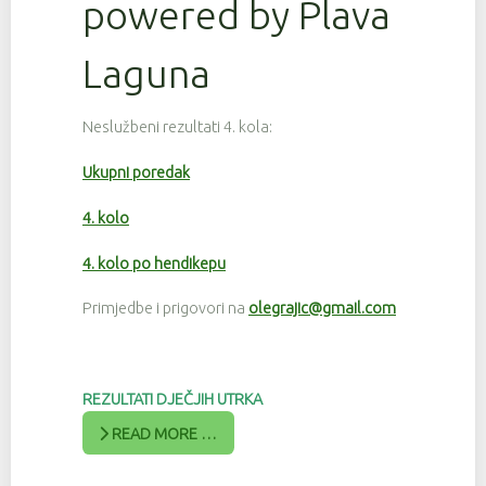
powered by Plava
Laguna
Neslužbeni rezultati 4. kola:
Ukupni poredak
4. kolo
4. kolo po hendikepu
Primjedbe i prigovori na
olegrajic@gmail.com
REZULTATI DJEČJIH UTRKA
READ MORE …