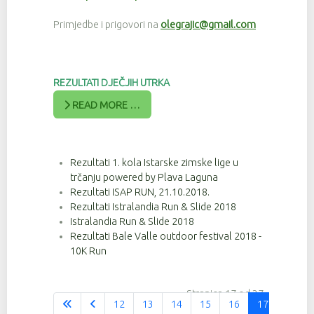
Primjedbe i prigovori na
olegrajic@gmail.com
REZULTATI DJEČJIH UTRKA
READ MORE …
Rezultati 1. kola Istarske zimske lige u
trčanju powered by Plava Laguna
Rezultati ISAP RUN, 21.10.2018.
Rezultati Istralandia Run & Slide 2018
Istralandia Run & Slide 2018
Rezultati Bale Valle outdoor festival 2018 -
10K Run
Stranica 17 od 37
12
13
14
15
16
17
18