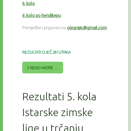
6. kolo
6. kolo po hendikepu
Primjedbe i prigovori na
olegrajic@gmail.com
REZULTATI DJEČJIH UTRKA
READ MORE …
Rezultati 5. kola
Istarske zimske
lige u trčanju