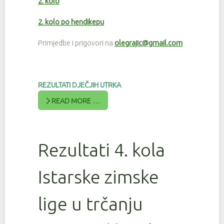
2. kolo
2. kolo po hendikepu
Primjedbe i prigovori na
olegrajic@gmail.com
REZULTATI DJEČJIH UTRKA
READ MORE …
Rezultati 4. kola
Istarske zimske
lige u trčanju