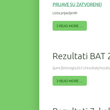
PRIJAV
E SU ZATVORENE!
Lista prijavljenih
READ MORE …
Rezultati BAT
{jumi [brtonigla2021/rezultati/rezulta
READ MORE …