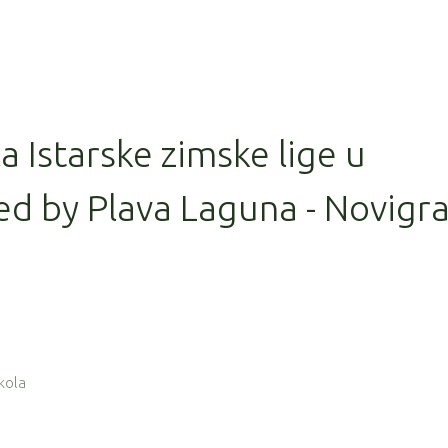
la Istarske zimske lige u
ed by Plava Laguna - Novigr
 kola