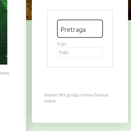
Pretraga
Traži...
avno,
Imamo 981 gostiju i nema članova
online