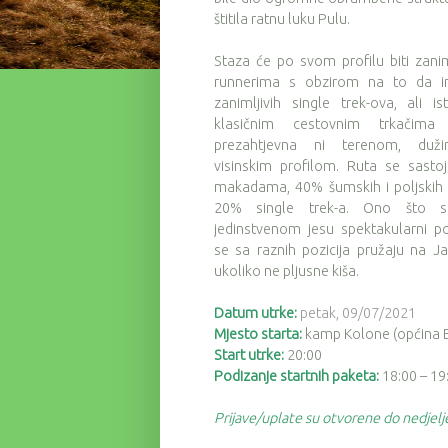
štitila ratnu luku Pulu.
Staza će po svom profilu biti zaniml
runnerima s obzirom na to da 
zanimljivih single trek-ova, ali i
klasičnim cestovnim trkačima 
prezahtjevna ni terenom, duži
visinskim profilom. Ruta se sasto
makadama, 40% šumskih i poljskih 
20% single trek-a. Ono što st
jedinstvenom jesu spektakularni po
se sa raznih pozicija pružaju na 
ukoliko ne pljusne kiša.
Datum utrke:
petak,
09/07/2021
Mjesto starta:
kamp Kolone (općina B
Start utrke:
20:00
Podizanje startnih paketa:
18:00 – 19
Prijave/uplate su otvorene do nedjel