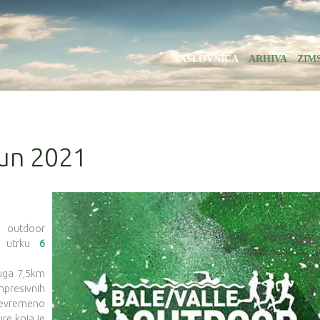
NASLOVNICA
ARHIVA
ZIM
Run 2021
e outdoor
ju utrku
6
duga 7,5km
presivnih
ojevremeno
re koja je