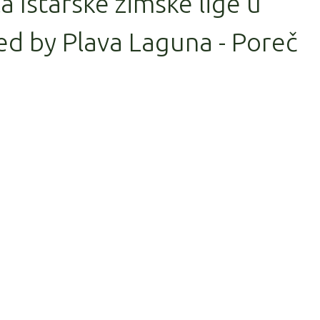
la Istarske zimske lige u
d by Plava Laguna - Poreč