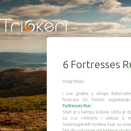
6 Fortresses 
Dragi trkači,
i ove godine u sklopu Bale/Vall
festivala SD Trickeri organizira
Fortresses Run
.
Start je u kampu Kolone. Utrka je 
sa cca +95m/nv i obilazi 6 im
Austrougarskih tvrđava koje su sv
bile dio ogromne obrambene struktu