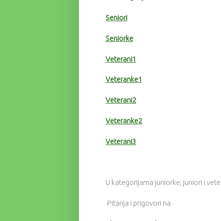
Seniori
Seniorke
Veterani1
Veteranke1
Veterani2
Veteranke2
Veterani3
U kategorijama juniorke, juniori i vet
Pitanja i prigovori na