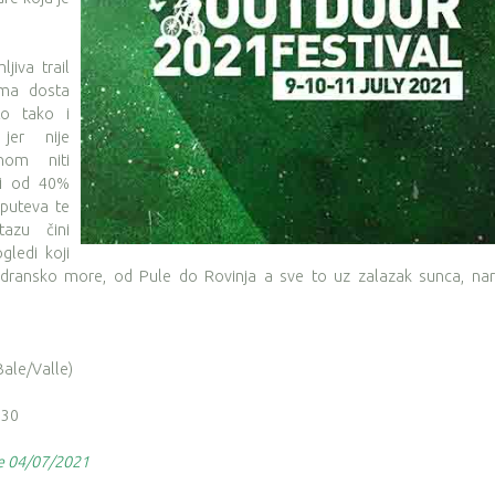
jiva trail
ima dosta
sto tako i
jer nije
nom niti
ji od 40%
puteva te
azu čini
gledi koji
Jadransko more, od Pule do Rovinja a sve to uz zalazak sunca, nar
ale/Valle)
:30
je 04/07/2021