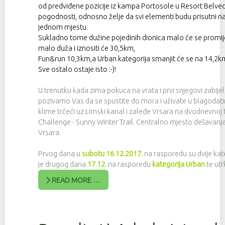
od predviđene pozicije iz kampa Portosole u Resort Belved
pogodnosti, odnosno želje da svi elementi budu prisutni n
jednom mjestu.
Sukladno tome dužine pojedinih dionica malo će se promijen
malo duža i iznositi će 30,5km,
Fun&run 10,3km,a Urban kategorija smanjit će se na 14,2k
Sve ostalo ostaje isto :-)!
U trenutku kada zima pokuca na vrata i prvi snjegovi zabije
pozivamo Vas da se spustite do mora i uživate u blagoda
klime trčeći uz Limski kanal i zaleđe Vrsara na dvodnevnoj 
Challenge - Sunny Winter Trail. Centralno mjesto dešavanja
Vrsara.
Prvog dana u
subotu 16.12.2017.
na rasporedu su dvije kate
je drugog dana
17.12.
na rasporedu
kategorija Urban
te utr
READ MORE …