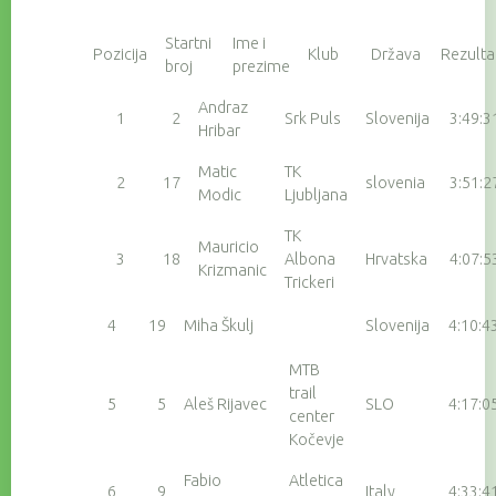
Startni
Ime i
Pozicija
Klub
Država
Rezulta
broj
prezime
Andraz
1
2
Srk Puls
Slovenija
3:49:3
Hribar
Matic
TK
2
17
slovenia
3:51:2
Modic
Ljubljana
TK
Mauricio
3
18
Albona
Hrvatska
4:07:5
Krizmanic
Trickeri
4
19
Miha Škulj
Slovenija
4:10:4
MTB
trail
5
5
Aleš Rijavec
SLO
4:17:0
center
Kočevje
Fabio
Atletica
6
9
Italy
4:33:4