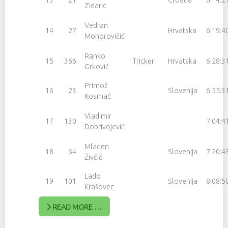
Zidaric
Vedran
14
27
Hrvatska
6:19:4
Mohorovičić
Ranko
15
366
Trickeri
Hrvatska
6:28:3
Grković
Primož
16
23
Slovenija
6:55:3
Kosmač
Vladimir
17
130
7:04:4
Dobrivojević
Mladen
18
64
Slovenija
7:20:4
Živčić
Lado
19
101
Slovenija
8:08:5
Krašovec
READ MORE …