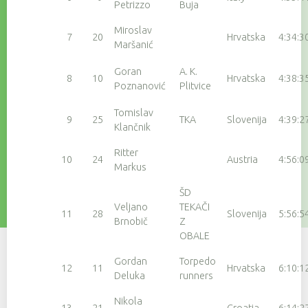
Petrizzo
Buja
Miroslav
7
20
Hrvatska
4:34:3
Maršanić
Goran
A. K.
8
10
Hrvatska
4:38:3
Poznanović
Plitvice
Tomislav
9
25
TKA
Slovenija
4:39:2
Klančnik
Ritter
10
24
Austria
4:56:0
Markus
ŠD
Veljano
TEKAČI
11
28
Slovenija
5:56:5
Brnobič
Z
OBALE
Gordan
Torpedo
12
11
Hrvatska
6:10:1
Deluka
runners
Nikola
13
21
Croatia
6:14:2