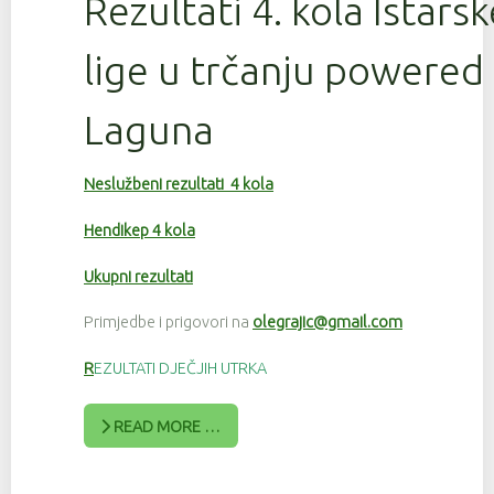
Rezultati 4. kola Istars
lige u trčanju powered
Laguna
Neslužbeni rezultati 4 kola
Hendikep 4 kola
Ukupni rezultati
Primjedbe i prigovori na
olegrajic@gmail.com
R
EZULTATI DJEČJIH UTRKA
READ MORE …