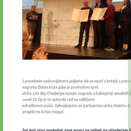
S posebnim zadovoljstvom javljamo da se sinoć u hotelu Lone u 
nagrada Zlatna koza gdje je promotivni spot
utrke
Lim Bay Challenge
osvojio nagradu u kategoriji vizualnih k
Level 52 čiji je to autorski rad na odličnom
odrađenom poslu. Zahvaljujemo se partnerima
utrke Maistra d.
projekt ne bi bio moguć.
Svi koji nisu pogledali spot mogu ga vidjeti na slijedećem l