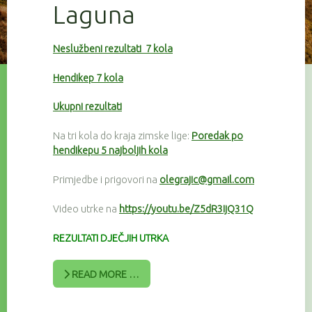
Laguna
Neslužbeni rezultati 7 kola
Hendikep 7 kola
Ukupni rezultati
Na tri kola do kraja zimske lige:
Poredak po
hendikepu 5 najboljih kola
Primjedbe i prigovori na
olegrajic@gmail.com
Video utrke na
https://youtu.be/Z5dR3IjQ31Q
REZULTATI DJEČJIH UTRKA
READ MORE …