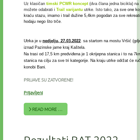
Uz klasičan
timski PCWR koncept
(dva člana jedna bicikla) na 
možete odabrati i
Trail
varijantu
utrke. Isto tako
, za sve one koj
kraću stazu, imamo i trail
dužine 5,4km pogodan za sve rekreat
hodaju nego što trče.
Utrka je u
nedjelju, 27.03.2022
. sa startom na mostu Vršić (gdje 
iznad Pazinske jame kraj Kaštela.
Na trasi od 17,5 km predviđena je 1 okrijepna stanica i to na 7km
stanica na cilju za sve tri kategorije. Na kraju utrke održat će r
konobi Bani.
PRIJAVE SU ZATVORENE!
Prijavljeni
READ MORE …