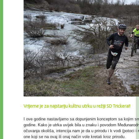
Vrijeme je za najstariju kultnu utrku u režiji SD Trickera!!
I ove godine nastavljamo sa dopunjenim konceptom sa kojim smo
godine. Kako je utrka uvijek bila u znaku i povodom Međunaro
očuvanja
okoliša, intencija nam je da u prirodu i k vodi (potoci i
one koji se na ovaj ili onaj način vole kretati kroz prirodu.