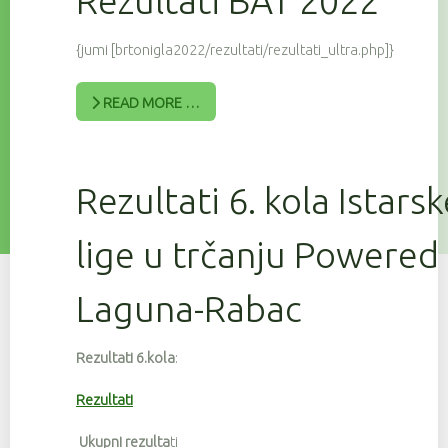
Rezultati BAT 2022
{jumi [brtonigla2022/rezultati/rezultati_ultra.php]}
READ MORE …
Rezultati 6. kola Istars
lige u trčanju Powered
Laguna-Rabac
Rezultati 6.kola
:
Rezultati
Ukupni rezulta
ti