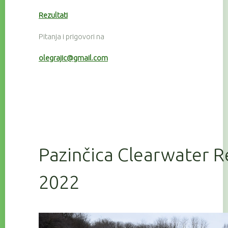
Rezultati
Pitanja i prigovori na
olegrajic@gmail.com
Pazinčica Clearwater R
2022