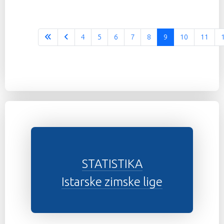
4
5
6
7
8
9
10
11
STATISTIKA
Istarske zimske lige