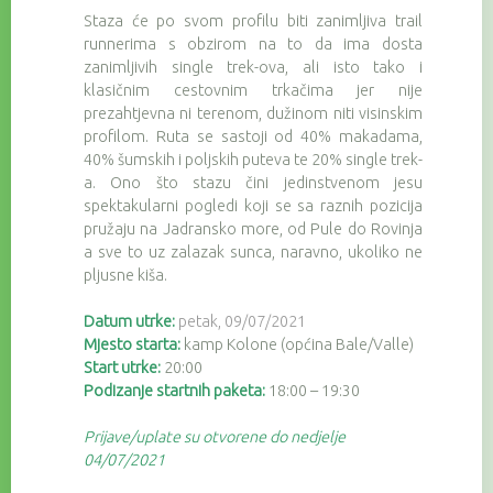
Staza će po svom profilu biti zanimljiva trail
runnerima s obzirom na to da ima dosta
zanimljivih single trek-ova, ali isto tako i
klasičnim cestovnim trkačima jer nije
prezahtjevna ni terenom, dužinom niti visinskim
profilom. Ruta se sastoji od 40% makadama,
40% šumskih i poljskih puteva te 20% single trek-
a. Ono što stazu čini jedinstvenom jesu
spektakularni pogledi koji se sa raznih pozicija
pružaju na Jadransko more, od Pule do Rovinja
a sve to uz zalazak sunca, naravno, ukoliko ne
pljusne kiša.
Datum utrke:
petak,
09/07/2021
Mjesto starta:
kamp Kolone (općina Bale/Valle)
Start utrke:
20:00
Podizanje startnih paketa:
18:00 – 19:30
Prijave/uplate su otvorene do nedjelje
04/07/2021