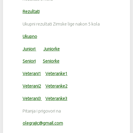
Rezultati
Ukupni rezultati Zimske lige nakon 5 kola
Ukupno
Juniori
Juniorke
Seniori
Seniorke
Veterani1
Veteranke1
Veterani2
Veteranke2
Veterani3
Veteranke3
Pitanja i prigovori na
olegrajic@gmail.com