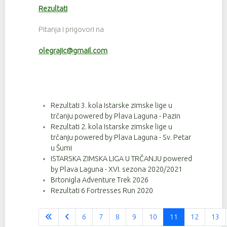
Rezultati
Pitanja i prigovori na
olegrajic@gmail.com
Rezultati 3. kola Istarske zimske lige u
trčanju powered by Plava Laguna - Pazin
Rezultati 2. kola Istarske zimske lige u
trčanju powered by Plava Laguna - Sv. Petar
u Šumi
ISTARSKA ZIMSKA LIGA U TRČANJU powered
by Plava Laguna - XVI. sezona 2020/2021
Brtonigla Adventure Trek 2026
Rezultati 6 Fortresses Run 2020
6
7
8
9
10
11
12
13
Stranica 11 od 37