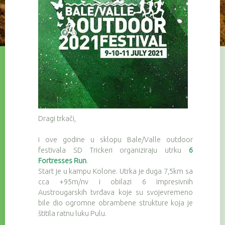
Dragi trkači,
i ove godine u sklopu Bale/Valle outdoor
festivala SD Trickeri organiziraju utrku
6
Fortresses Run
.
Start je u kampu Kolone. Utrka je duga 7,5km sa
cca +95m/nv i obilazi 6 impresivnih
Austrougarskih tvrđava koje su svojevremeno
bile dio ogromne obrambene strukture koja je
štitila ratnu luku Pulu.