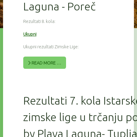
Laguna - Poreč
Rezultati 8. kola:
Ukupni
Ukupni rezultati Zimske Lige:
READ MORE …
Rezultati 7. kola Istars
zimske lige u trčanju 
by Plava Laguna- Tuplj