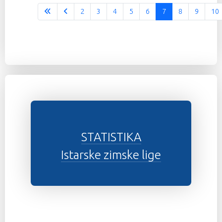
2
3
4
5
6
7
8
9
10
STATISTIKA
Istarske zimske lige