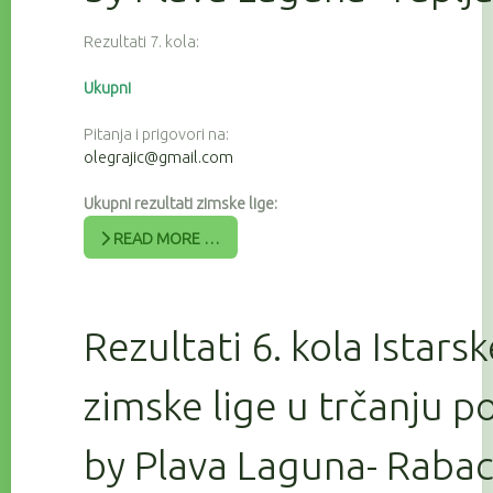
Rezultati 7. kola:
Ukupni
Pitanja i prigovori na:
olegrajic@gmail.com
Ukupni rezultati zimske lige:
READ MORE …
Rezultati 6. kola Istars
zimske lige u trčanju 
by Plava Laguna- Raba