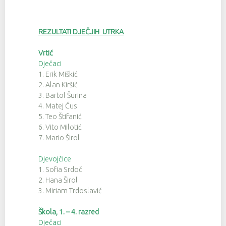
REZULTATI DJEČJIH UTRKA
Vrtić
Dječaci
1. Erik Miškić
2. Alan Kiršić
3. Bartol Šurina
4. Matej Ćus
5. Teo Štifanić
6. Vito Milotić
7. Mario Širol
Djevojčice
1. Sofia Srdoč
2. Hana Širol
3. Miriam Trdoslavić
Škola, 1. – 4. razred
Dječaci