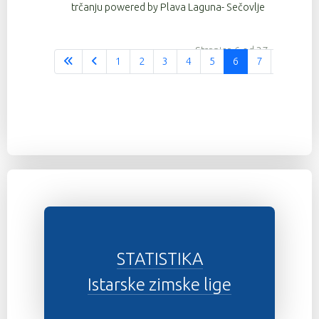
trčanju powered by Plava Laguna- Sečovlje
Stranica 6 od 37
1
2
3
4
5
6
7
8
9
STATISTIKA
Istarske zimske lige