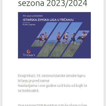
sezona 2023/2024
Dragi trkači, 19. sezona Istarske zimske lige u
trčanju je pred nama!
Nastavljamo i ove godine sa 8 kola od kojih će
se bodovati 6.
Ove sezone DSR Run&Fun iz Pule izlaze iz lige,