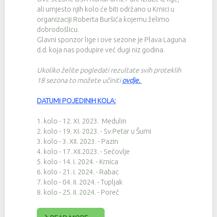
ali umjesto njih kolo će biti održano u Krnici u
organizaciji Roberta Buršića kojemu želimo
dobrodošlicu.
Glavni sponzor lige i ove sezone je Plava Laguna
d.d. koja nas podupire već dugi niz godina.
Ukoliko želite pogledati rezultate svih proteklih
18 sezona to možete učiniti
ovdje
.
DATUMI POJEDINIH KOLA:
1. kolo - 12. XI. 2023. Medulin
2. kolo - 19. XI. 2023. - Sv.Petar u Šumi
3. kolo - 3. XII. 2023. - Pazin
4. kolo - 17. XII.2023. - Sečovlje
5. kolo - 14. I. 2024. - Krnica
6. kolo - 21. I. 2024. - Rabac
7. kolo - 04. II. 2024. - Tupljak
8. kolo - 25. II. 2024. - Poreč