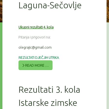
Laguna-Sečovlje
Ukupni rezultati 4. kola
Pitanja i prigovori na:
olegrajic@gmail.com
REZULTATI DJEČJIH UTRKA
READ MORE …
Rezultati 3. kola
Istarske zimske