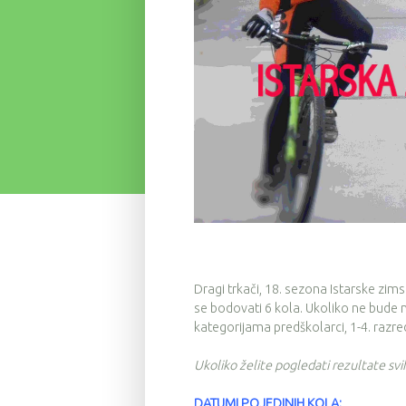
Dragi trkači, 18. sezona Istarske zim
se bodovati 6 kola. Ukoliko ne bude 
kategorijama predškolarci, 1-4. razred
Ukoliko želite pogledati rezultate sv
DATUMI POJEDINIH KOLA: