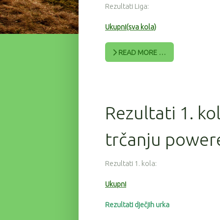
Rezultati Liga:
Ukupni(sva kola)
READ MORE …
Rezultati 1. ko
trčanju power
Rezultati 1. kola:
Ukupni
Rezultati dječjih urka