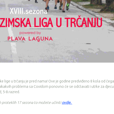
ske lige u trčanju je pred nama! Ove je godine predviđeno 8 kola od čega
nikakvih problema sa Covidom ponovno će se održavati i utrke za djecu
, 5-8.razred.
ih proteklih 17 sezona to možete učiniti
ovdje
.