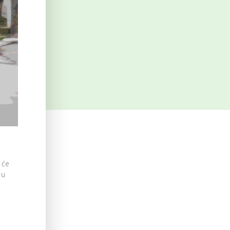
 će
 u