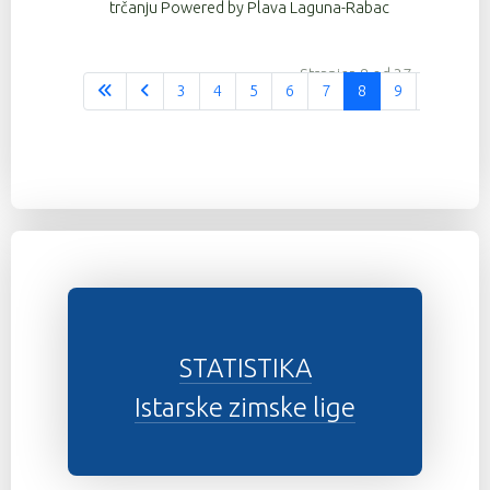
trčanju Powered by Plava Laguna-Rabac
Stranica 8 od 37
3
4
5
6
7
8
9
10
1
STATISTIKA
Istarske zimske lige