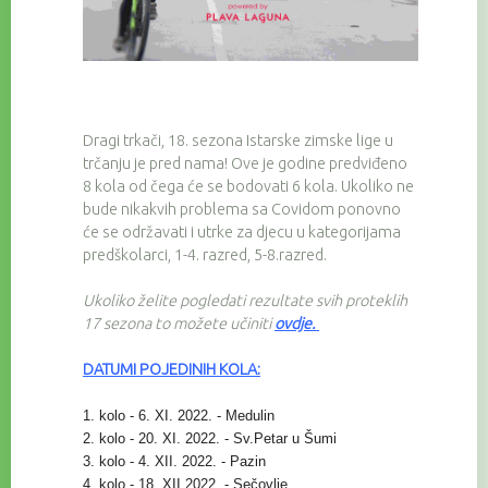
Dragi trkači, 18. sezona Istarske zimske lige u
trčanju je pred nama! Ove je godine predviđeno
8 kola od čega će se bodovati 6 kola. Ukoliko ne
bude nikakvih problema sa Covidom ponovno
će se održavati i utrke za djecu u kategorijama
predškolarci, 1-4. razred, 5-8.razred.
Ukoliko želite pogledati rezultate svih proteklih
17 sezona to možete učiniti
ovdje
.
DATUMI POJEDINIH KOLA:
1. kolo - 6. XI. 2022. - Medulin
2. kolo - 20. XI. 2022. - Sv.Petar u Šumi
3. kolo - 4. XII. 2022. - Pazin
4. kolo - 18. XII.2022. - Sečovlje