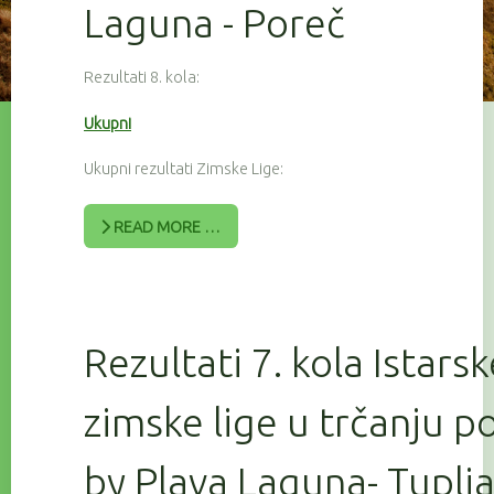
Laguna - Poreč
Rezultati 8. kola:
Ukupni
Ukupni rezultati Zimske Lige:
READ MORE …
Rezultati 7. kola Istars
zimske lige u trčanju 
by Plava Laguna- Tuplj