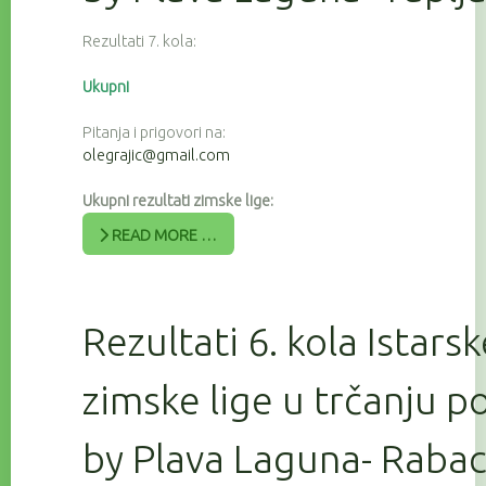
Rezultati 7. kola:
Ukupni
Pitanja i prigovori na:
olegrajic@gmail.com
Ukupni rezultati zimske lige:
READ MORE …
Rezultati 6. kola Istars
zimske lige u trčanju 
by Plava Laguna- Raba