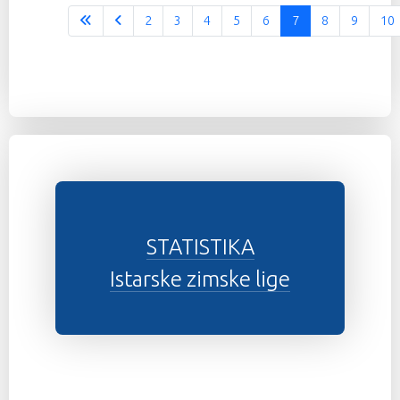
2
3
4
5
6
7
8
9
10
STATISTIKA
Istarske zimske lige